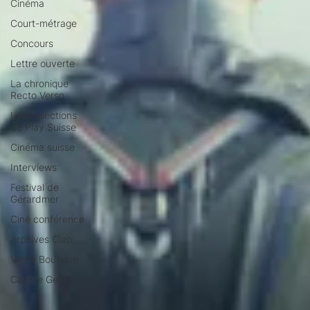
Cinéma
Court-métrage
Concours
Lettre ouverte
La chronique
Recto Verso
Les collections
de Play Suisse
Cinéma suisse
Interviews
Festival de
Gérardmer
Ciné conférence
Archives Clap
Vente Boutique
Culture Geek