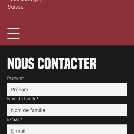
association clap.ch
1030 Bussigny
Suisse
Nous contacter
Prénom*
Nom de famille*
E-mail
*