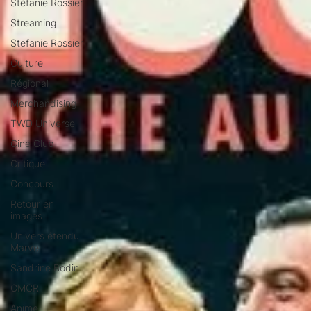
Stéfanie Rossier
Streaming
Stefanie Rossier
Culture
Régional
Merchandising
TWD Universe
Ciné Club
Critique
Concours
Retour en
images
Univers étendu
Marvel
Sandrine Bodin
CMCR
Anime