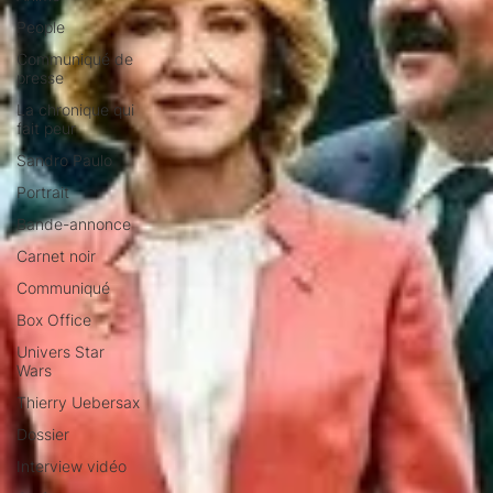
People
Communiqué de
presse
La chronique qui
fait peur
Sandro Paulo
Portrait
Bande-annonce
Carnet noir
Communiqué
Box Office
Univers Star
Wars
Thierry Uebersax
Dossier
Interview vidéo