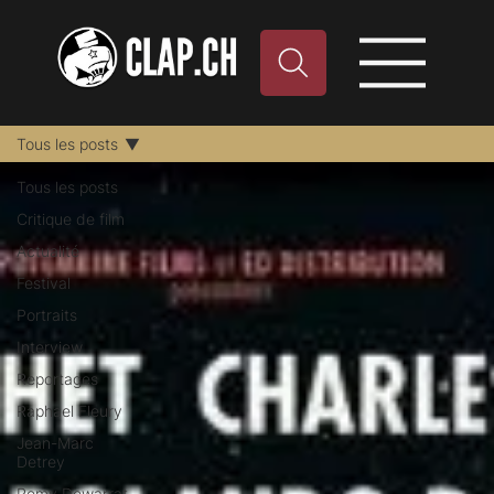
Tous les posts
Tous les posts
Critique de film
Actualité
Festival
Portraits
Interview
Reportages
Raphael Fleury
Jean-Marc
Detrey
Remy Dewarrat