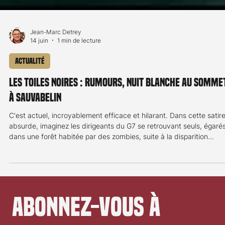
Jean-Marc Detrey
14 juin
1 min de lecture
Actualité
Les Toiles noires : Rumours, nuit blanche au somme
à Sauvabelin
C'est actuel, incroyablement efficace et hilarant. Dans cette satir
absurde, imaginez les dirigeants du G7 se retrouvant seuls, égaré
dans une forêt habitée par des zombies, suite à la disparition
soudaine de tout leur personnel. Alors que le véritable G7 se réuni
quelques kilomètres de là, c'est ce que Les Toiles Noires vous
proposent le mercredi 17 juin en projection gratuite. Rejoignez les
bois de Sauvabelin à Lausanne pour une projection gratuite de
Rumours en silent
Abonnez-vous à 