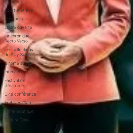
Cinéma
Court-métrage
Concours
Lettre ouverte
La chronique
Recto Verso
Les collections
de Play Suisse
Cinéma suisse
Interviews
Festival de
Gérardmer
Ciné conférence
Archives Clap
Vente Boutique
Culture Geek