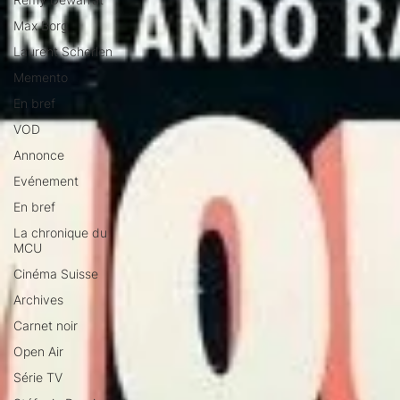
Max Borg
Laurent Scherlen
Memento
En bref
VOD
Annonce
Evénement
En bref
La chronique du
MCU
Cinéma Suisse
Archives
Carnet noir
Open Air
Série TV