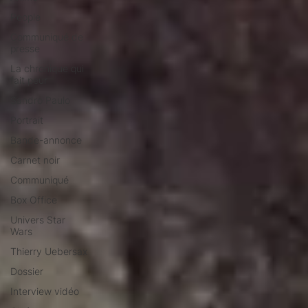
People
Communiqué de
presse
La chronique qui
fait peur
Sandro Paulo
Portrait
Bande-annonce
Carnet noir
Communiqué
Box Office
Univers Star
Wars
Thierry Uebersax
Dossier
Interview vidéo