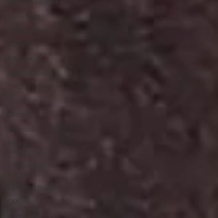
Stéfanie Rossier
Streaming
Stefanie Rossier
Culture
Régional
Merchandising
TWD Universe
Ciné Club
Critique
Concours
Retour en
images
Univers étendu
Marvel
Sandrine Bodin
CMCR
Anime