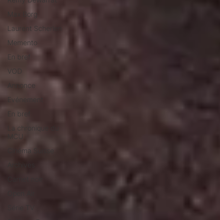
Max Borg
Laurent Scherlen
Memento
En bref
VOD
Annonce
Evénement
En bref
La chronique du
MCU
Cinéma Suisse
Archives
Carnet noir
Open Air
Série TV