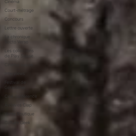
Cinéma
Court-métrage
Concours
Lettre ouverte
La chronique
Recto Verso
Les collections
de Play Suisse
Cinéma suisse
Interviews
Festival de
Gérardmer
Ciné conférence
Archives Clap
Vente Boutique
Culture Geek