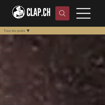
Tous les posts
Tous les posts
Critique de film
Actualité
Festival
Portraits
Interview
Reportages
Raphael Fleury
Jean-Marc
Detrey
Remy Dewarrat