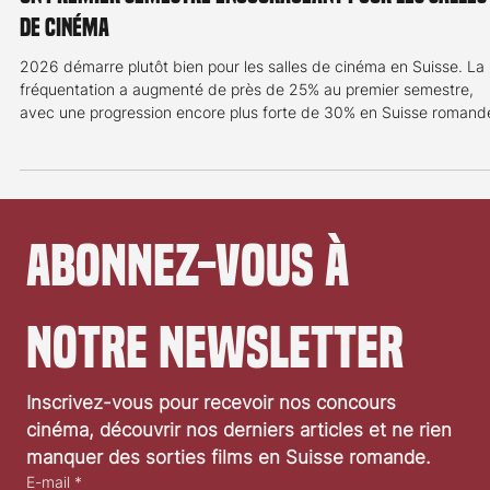
Un premier semestre encourageant pour les salles
de cinéma
2026 démarre plutôt bien pour les salles de cinéma en Suisse. La
fréquentation a augmenté de près de 25% au premier semestre,
avec une progression encore plus forte de 30% en Suisse romand
soutenue par plusieurs grands succès en salle. Les cinémas suiss
ont renoué avec leur public. A l’issue de la 21ᵉ semaine de l’année, 
totalisaient 4,68 millions d’entrées, soit près de 890'000 de plus q
la même période en 2025, d’après les chiffres provisoires publiés
jeudi par l
Abonnez-vous à 
notre newsletter
Inscrivez-vous pour recevoir nos concours 
cinéma, découvrir nos derniers articles et ne rien 