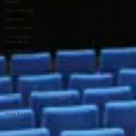
Cinéma
Court-métrage
Concours
Lettre ouverte
La chronique
Recto Verso
Les collections
de Play Suisse
Cinéma suisse
Interviews
Festival de
Gérardmer
Ciné conférence
Archives Clap
Vente Boutique
Culture Geek