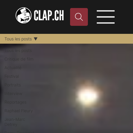
Tous les posts
Tous les posts
Critique de film
Actualité
Festival
Portraits
Interview
Reportages
Raphael Fleury
Jean-Marc
Detrey
Remy Dewarrat