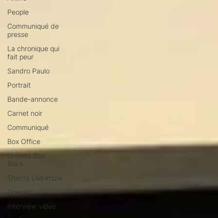
People
Communiqué de
presse
La chronique qui
fait peur
Sandro Paulo
Portrait
Bande-annonce
Carnet noir
Communiqué
Box Office
Univers Star
Wars
Thierry Uebersax
Dossier
Interview vidéo