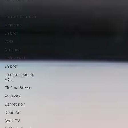
Max Borg
Laurent Scherlen
Memento
En bref
VOD
Annonce
Evénement
En bref
La chronique du
MCU
Cinéma Suisse
Archives
Carnet noir
Open Air
Série TV