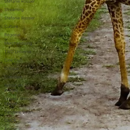
Stéfanie Rossier
Streaming
Stefanie Rossier
Culture
Régional
Merchandising
TWD Universe
Ciné Club
Critique
Concours
Retour en
images
Univers étendu
Marvel
Sandrine Bodin
CMCR
Anime