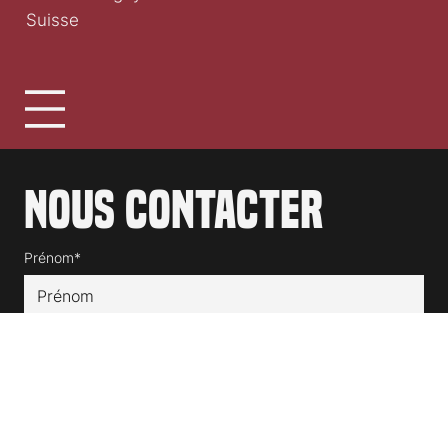
association clap.ch
1030 Bussigny
Suisse
Nous contacter
Prénom*
Nom de famille*