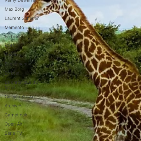
Max Borg
Laurent Scherlen
Memento
En bref
VOD
Annonce
Evénement
En bref
La chronique du
MCU
Cinéma Suisse
Archives
Carnet noir
Open Air
Série TV