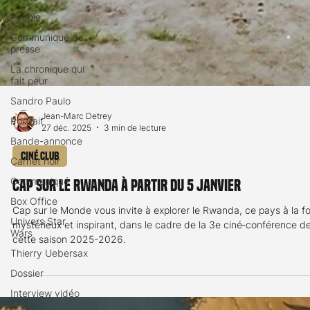
People
Communiqué de
presse
La chronique qui
fait peur
Sandro Paulo
Portrait
Bande-annonce
Jean-Marc Detrey
27 déc. 2025
3 min de lecture
Carnet noir
Communiqué
Ciné Club
Box Office
Cap sur le Rwanda à partir du 5 janvier
Univers Star
Wars
Cap sur le Monde vous invite à explorer le Rwanda, ce pays à la fo
mystérieux et inspirant, dans le cadre de la 3e ciné‑conférence d
Thierry Uebersax
cette saison 2025-2026.
Dossier
Interview vidéo