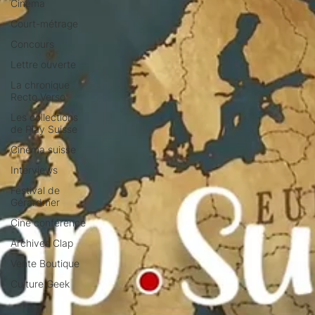
Cinéma
Court-métrage
Concours
Lettre ouverte
La chronique
Recto Verso
Les collections
de Play Suisse
Cinéma suisse
Interviews
Festival de
Gérardmer
Ciné conférence
Archives Clap
Vente Boutique
Culture Geek