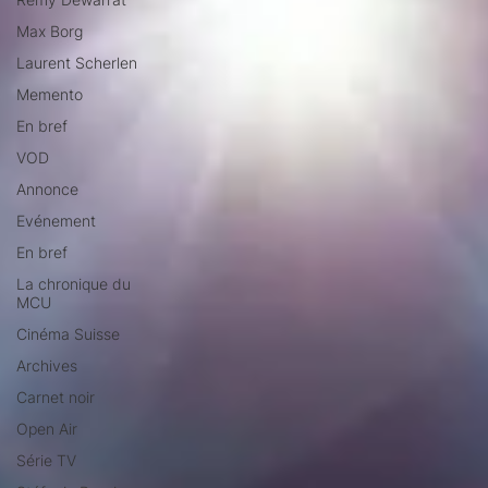
Max Borg
Laurent Scherlen
Memento
En bref
VOD
Annonce
Evénement
En bref
La chronique du
MCU
Cinéma Suisse
Archives
Carnet noir
Open Air
Série TV