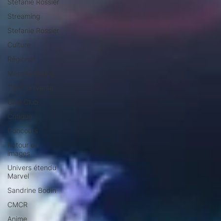
Stéfanie Rossier
Streaming
Stefanie Rossier
Culture
Régional
Merchandising
TWD Universe
Ciné Club
Critique
Concours
Retour en
images
Univers étendu
Marvel
Sandrine Bodin
CMCR
Anime