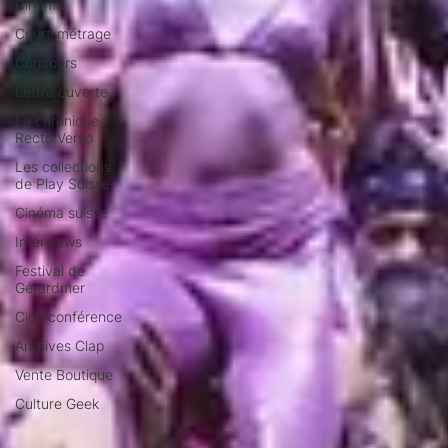
Cinéma
Court-métrage
Concours
Lettre ouverte
La chronique
Recto Verso
Les collections
de Play Suisse
Cinéma suisse
Interviews
Festival de
Gérardmer
Ciné conférence
Archives Clap
Vente Boutique
Culture Geek