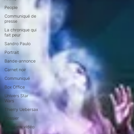
People
Communiqué de
presse
La chronique qui
fait peur
Sandro Paulo
Portrait
Bande-annonce
Carnet noir
Communiqué
Box Office
Univers Star
Wars
Thierry Uebersax
Dossier
Interview vidéo