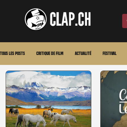
Tous les posts
Critique de film
Actualité
Festival
Laurent Scherlen
Memento
En bref
VOD
An
Stéfanie Rossier
Streaming
Stefanie Rossier
Cul