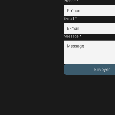
Prénom*
E-mail
*
Message
*
Envoyer