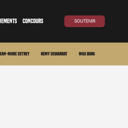
NEMENTS
CONCOURS
SOUTENIR
ean-Marc Detrey
Remy Dewarrat
Max Borg
ma Suisse
Archives
Carnet noir
Open Air
Série TV