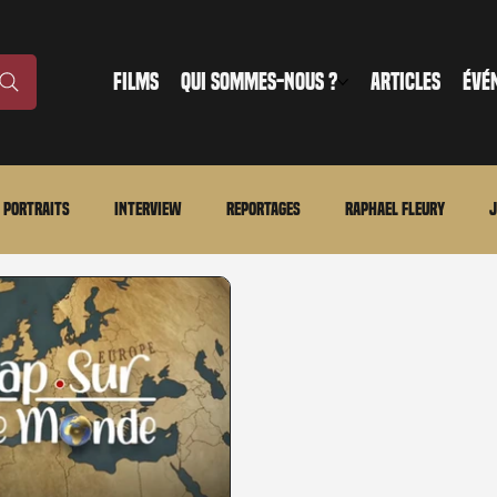
FILMS
QUI SOMMES-NOUS ?
ARTICLES
ÉVÉ
Portraits
Interview
Reportages
Raphael Fleury
J
nonce
Evénement
En bref
La chronique du MCU
Ciné
ture
Régional
Merchandising
TWD Universe