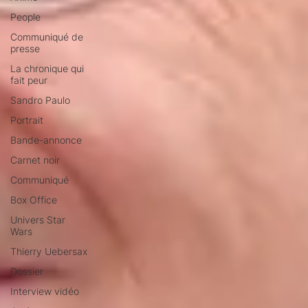
People
Communiqué de
presse
La chronique qui
fait peur
Sandro Paulo
Portrait
Bande-annonce
Carnet noir
Communiqué
Box Office
Univers Star
Wars
Thierry Uebersax
Dossier
Interview vidéo