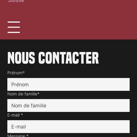
1030 Bussigny
Suisse
Nous contacter
Prénom*
Nom de famille*
E-mail
*