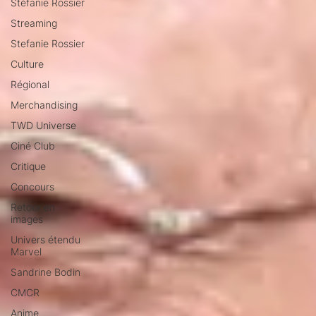
Stéfanie Rossier
Streaming
Stefanie Rossier
Culture
Régional
Merchandising
TWD Universe
Ciné Club
Critique
Concours
Retour en
images
Univers étendu
Marvel
Sandrine Bodin
CMCR
Anime