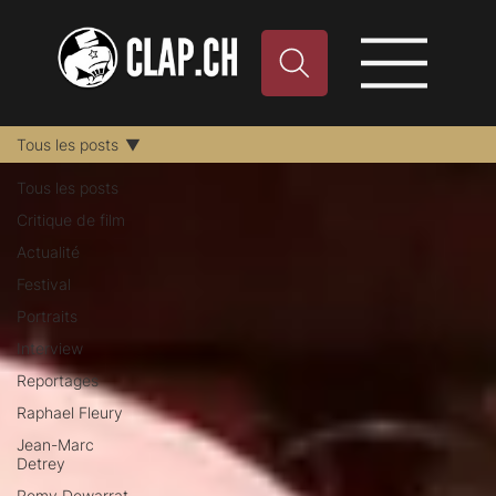
Tous les posts
Tous les posts
Critique de film
Actualité
Festival
Portraits
Interview
Reportages
Raphael Fleury
Jean-Marc
Detrey
Remy Dewarrat