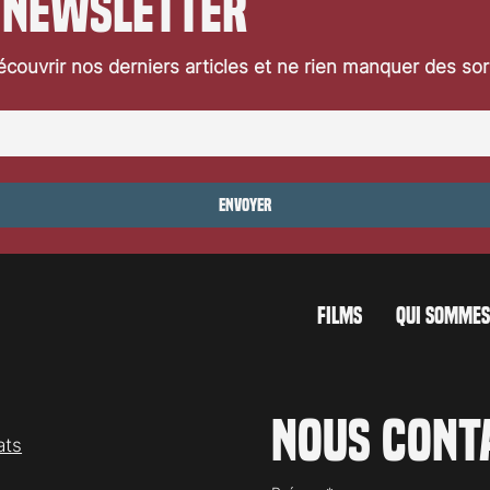
 newsletter
 Werewolf in London (1981) et
y Professor (1996). Entre ses
 maquillages sur des films de
couvrir nos derniers articles et ne rien manquer des so
ns les années 1970 et ses
Envoyer
FILMS
QUI SOMMES
Nous cont
ats