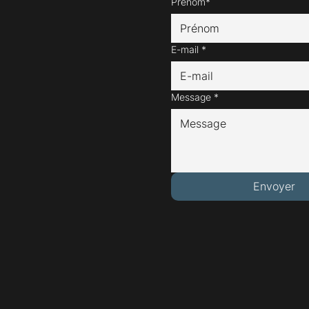
Prénom*
E-mail
*
Message
*
Envoyer