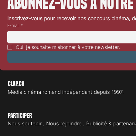
Abonnez-vous à notre
American
The Nutt
premiers
Inscrivez-vous pour recevoir nos concours cinéma, dé
genre da
E-mail
*
créat
Oui, je souhaite m'abonner à votre newsletter.
Clap.ch
Média cinéma romand indépendant depuis 1997.
Participer
Nous soutenir
;
Nous rejoindre
;
Publicité & partenari