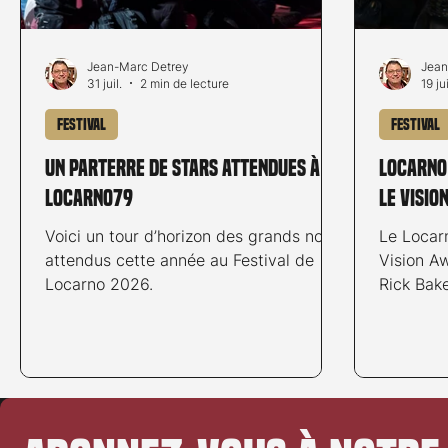
Jean-Marc Detrey
Jean
31 juil.
2 min de lecture
19 ju
Festival
Festival
Un parterre de stars attendues à
Locarno
Locarno79
le Visio
Voici un tour d’horizon des grands noms
Le Locarn
attendus cette année au Festival de
Vision A
Locarno 2026.
Rick Bake
spéciaux
Ticinomod
L’artiste
Grande, d
Pendant l
films emb