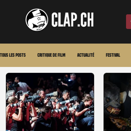
Tous les posts
Critique de film
Actualité
Festival
Laurent Scherlen
Memento
En bref
VOD
An
Stéfanie Rossier
Streaming
Stefanie Rossier
Cul