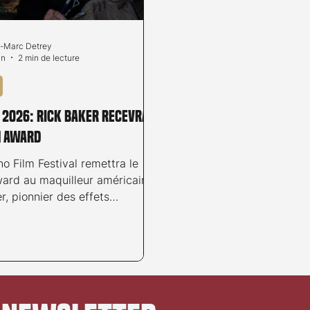
-Marc Detrey
in
2 min de lecture
 2026: Rick Baker recevra
n Award
o Film Festival remettra le
ward au maquilleur américain
r, pionnier des effets
, en partenariat avec
a, lors de sa 79e édition.
 recevra son prix sur la Piazza
ans la soirée du 12 août.
e Festival il présentera deux
lématiques de sa carrière : An