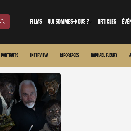
FILMS
QUI SOMMES-NOUS ?
ARTICLES
ÉVÉ
Portraits
Interview
Reportages
Raphael Fleury
J
nonce
Evénement
En bref
La chronique du MCU
Ciné
ture
Régional
Merchandising
TWD Universe