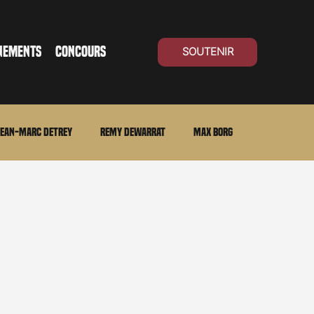
NEMENTS
CONCOURS
SOUTENIR
ean-Marc Detrey
Remy Dewarrat
Max Borg
ma Suisse
Archives
Carnet noir
Open Air
Série TV