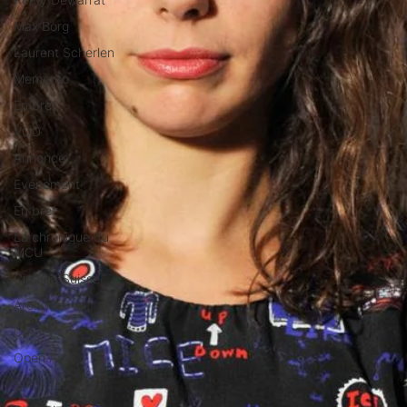
Max Borg
Laurent Scherlen
Memento
En bref
VOD
Annonce
Evénement
En bref
La chronique du
MCU
Cinéma Suisse
Archives
Carnet noir
Open Air
Série TV