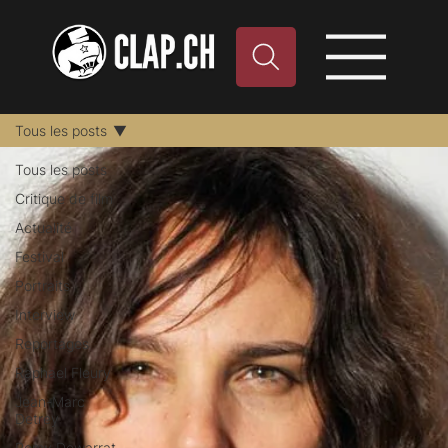
Tous les posts
Tous les posts
Critique de film
Actualité
Festival
Portraits
Interview
Reportages
Raphael Fleury
Jean-Marc
Detrey
Remy Dewarrat