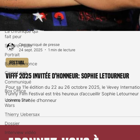
People
Communiqué de
presse
La chronique qui
fait peur
Sandro Paulo
Portrait
Communiqué de presse
Bande-annonce
24 sept. 2025
1 min de lecture
Carnet noir
Festival
Communiqué
VIFFF 2025 invitée d'honneur: Sophie Letourneur
Box Office
Univers Star
Pour sa 11e édition du 22 au 26 octobre 2025, le Vevey International
Wars
Funny Film Festival est très heureux d’accueillir Sophie Letourneur
comme invitée d’honneur
Thierry Uebersax
Dossier
Interview vidéo