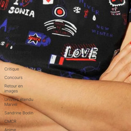
Stéfanie Rossier
Streaming
Stefanie Rossier
Culture
Régional
Merchandising
TWD Universe
Ciné Club
Critique
Concours
Retour en
images
Univers étendu
Marvel
Sandrine Bodin
CMCR
Anime