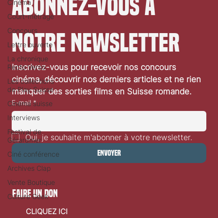
Cinéma
Court-métrage
Abonnez-vous à 
Concours
Lettre ouverte
notre newsletter
La chronique
Recto Verso
Les collections
Inscrivez-vous pour recevoir nos concours 
de Play Suisse
cinéma, découvrir nos derniers articles et ne rien 
Cinéma suisse
manquer des sorties films en Suisse romande.
Interviews
E-mail
*
Festival de
Gérardmer
Ciné conférence
Oui, je souhaite m'abonner à votre newsletter.
Archives Clap
Envoyer
Vente Boutique
Culture Geek
faire un don