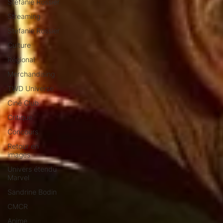
Stéfanie Rossier
Streaming
Stefanie Rossier
Culture
Régional
Merchandising
TWD Universe
Ciné Club
Critique
Concours
Retour en
images
Univers étendu
Marvel
Sandrine Bodin
CMCR
Anime