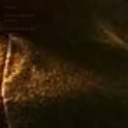
People
Communiqué de
presse
La chronique qui
fait peur
Sandro Paulo
Portrait
Bande-annonce
Carnet noir
Communiqué
Box Office
Univers Star
Wars
Thierry Uebersax
Dossier
Interview vidéo