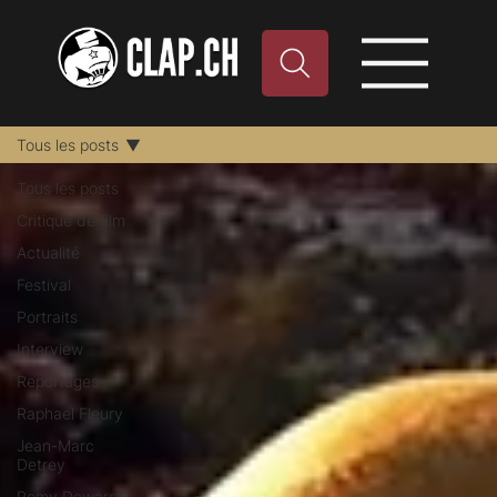
Tous les posts
Tous les posts
Critique de film
Actualité
Festival
Portraits
Interview
Reportages
Raphael Fleury
Jean-Marc
Detrey
Remy Dewarrat