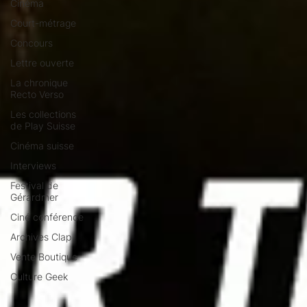
Cinéma
Court-métrage
Concours
Lettre ouverte
La chronique
Recto Verso
Les collections
de Play Suisse
Cinéma suisse
Interviews
Festival de
Gérardmer
Ciné conférence
Archives Clap
Vente Boutique
Culture Geek