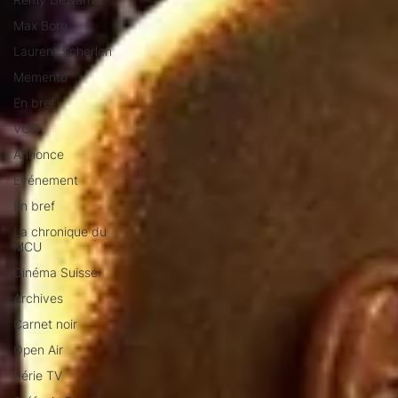
Max Borg
Laurent Scherlen
Memento
En bref
VOD
Annonce
Evénement
En bref
La chronique du
MCU
Cinéma Suisse
Archives
Carnet noir
Open Air
Série TV