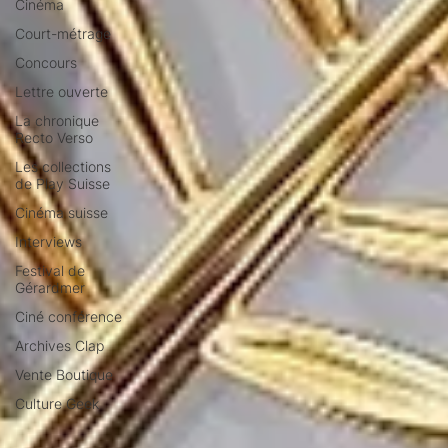
Cinéma
Court-métrage
Concours
Lettre ouverte
La chronique
Recto Verso
Les collections
de Play Suisse
Cinéma suisse
Interviews
Festival de
Gérardmer
Ciné conférence
Archives Clap
Vente Boutique
Culture Geek