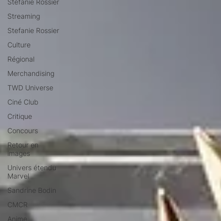
Stéfanie Rossier
Streaming
Stefanie Rossier
Culture
Régional
Merchandising
TWD Universe
Ciné Club
Critique
Concours
Retour en
images
Univers étendu
Marvel
Sandrine Bodin
CMCR
Anime