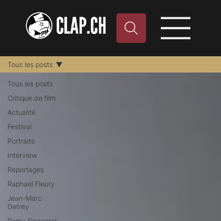
Tous les posts
Tous les posts
Critique de film
Actualité
Festival
Portraits
Interview
Reportages
Raphael Fleury
Jean-Marc
Detrey
Remy Dewarrat