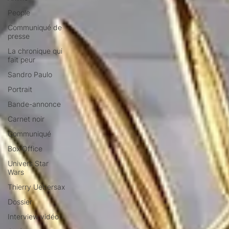
People
Communiqué de
presse
La chronique qui
fait peur
Sandro Paulo
Portrait
Bande-annonce
Carnet noir
Communiqué
Box Office
Univers Star
Wars
Thierry Uebersax
Dossier
Interview vidéo