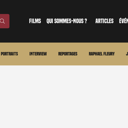
FILMS
QUI SOMMES-NOUS ?
ARTICLES
ÉVÉ
Portraits
Interview
Reportages
Raphael Fleury
J
nonce
Evénement
En bref
La chronique du MCU
Ciné
ture
Régional
Merchandising
TWD Universe