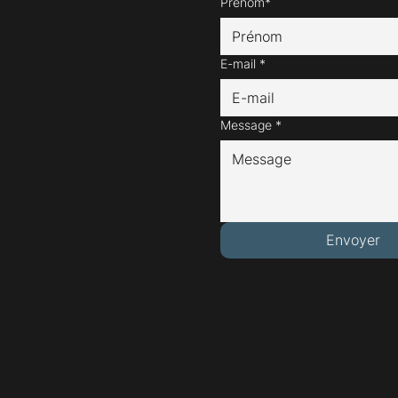
Prénom*
E-mail
*
Message
*
Envoyer