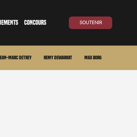
NEMENTS
CONCOURS
SOUTENIR
ean-Marc Detrey
Remy Dewarrat
Max Borg
ma Suisse
Archives
Carnet noir
Open Air
Série TV