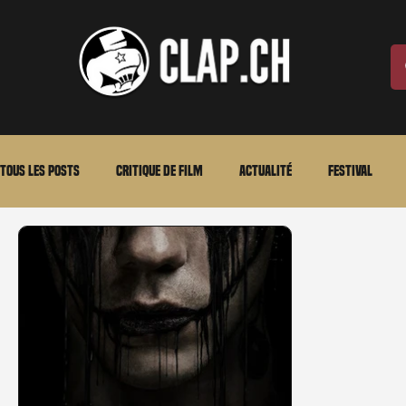
Tous les posts
Critique de film
Actualité
Festival
Laurent Scherlen
Memento
En bref
VOD
An
Stéfanie Rossier
Streaming
Stefanie Rossier
Cul