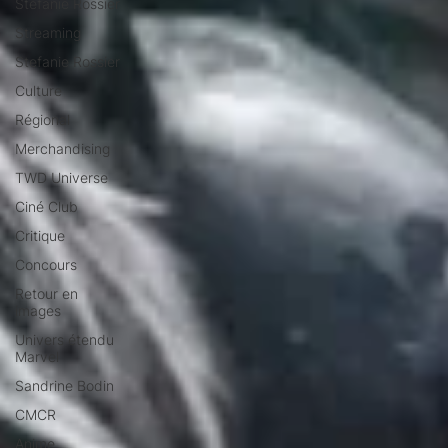
Stéfanie Rossier
Streaming
Stefanie Rossier
Culture
Régional
Merchandising
TWD Universe
Ciné Club
Critique
Concours
Retour en
images
Univers étendu
Marvel
Sandrine Bodin
CMCR
Anime