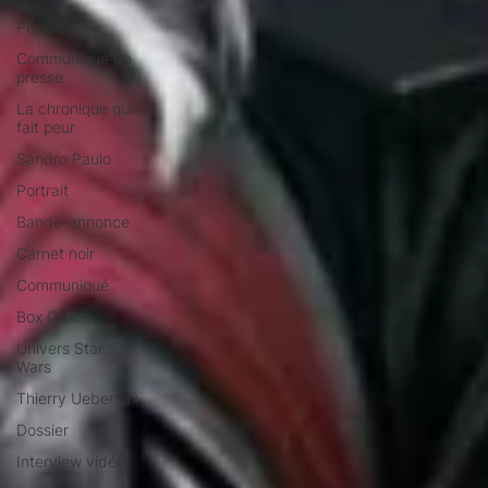
People
Communiqué de
presse
La chronique qui
fait peur
Sandro Paulo
Portrait
Bande-annonce
Carnet noir
Communiqué
Box Office
Univers Star
Wars
Thierry Uebersax
Dossier
Interview vidéo