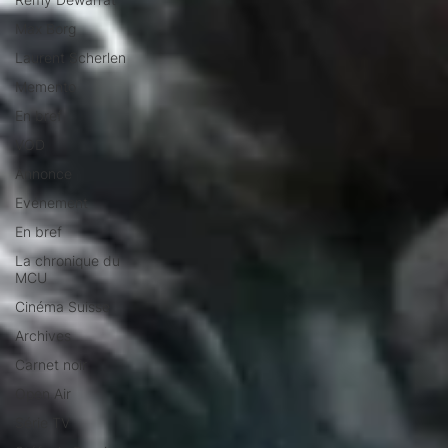
Max Borg
Laurent Scherlen
Memento
En bref
VOD
Annonce
Evénement
En bref
La chronique du
MCU
Cinéma Suisse
Archives
Carnet noir
Open Air
Série TV