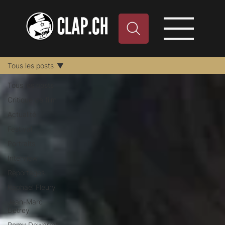
Tous les posts
Tous les posts
Critique de film
Actualité
Festival
Portraits
Interview
Reportages
Raphael Fleury
Jean-Marc
Detrey
Remy Dewarrat