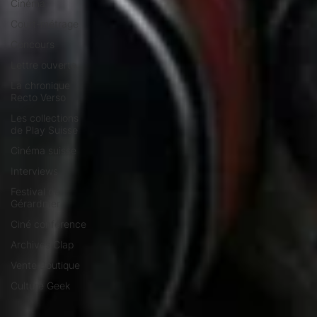
Cinéma
Court-métrage
Concours
Lettre ouverte
La chronique
Recto Verso
Les collections
de Play Suisse
Cinéma suisse
Interviews
Festival de
Gérardmer
Ciné conférence
Archives Clap
Vente Boutique
Culture Geek