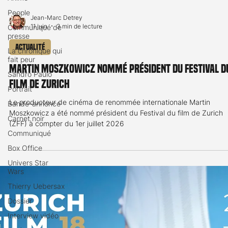
People
Communiqué de
presse
Jean-Marc Detrey
11 juin
3 min de lecture
La chronique qui
fait peur
Actualité
Sandro Paulo
Martin Moszkowicz nommé président du Festival d
Portrait
film de Zurich
Bande-annonce
Carnet noir
Le producteur de cinéma de renommée internationale Martin
Communiqué
Moszkowicz a été nommé président du Festival du film de Zurich
(ZFF) à compter du 1er juillet 2026
Box Office
Univers Star
Wars
Thierry Uebersax
Dossier
Interview vidéo