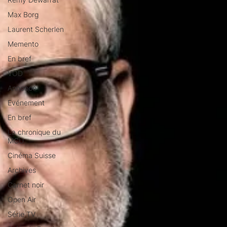
Max Borg
Laurent Scherlen
Memento
En bref
VOD
Annonce
Evénement
En bref
La chronique du
MCU
Cinéma Suisse
Archives
Carnet noir
Open Air
Série TV