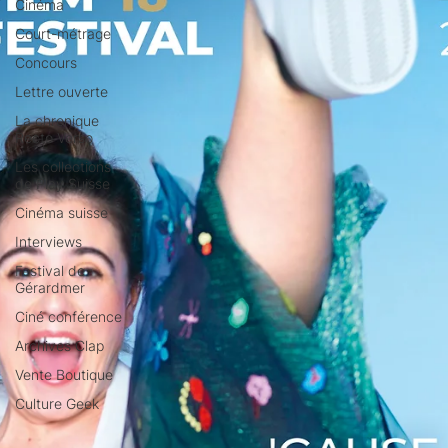
Cinéma
Court-métrage
Concours
Lettre ouverte
La chronique
Recto Verso
Les collections
de Play Suisse
Cinéma suisse
Interviews
Festival de
Gérardmer
Ciné conférence
Archives Clap
Vente Boutique
Culture Geek