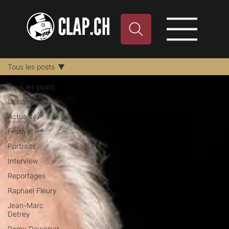
Tous les posts
Tous les posts
Critique de film
Actualité
Festival
Portraits
Interview
Reportages
Raphael Fleury
Jean-Marc
Detrey
Remy Dewarrat