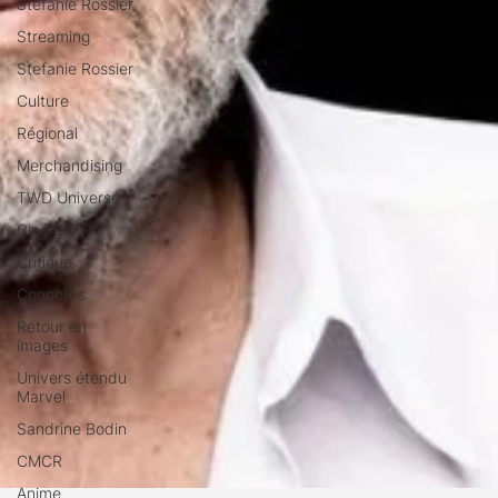
Stéfanie Rossier
Streaming
Stefanie Rossier
Culture
Régional
Merchandising
TWD Universe
Ciné Club
Critique
Concours
Retour en
images
Univers étendu
Marvel
Sandrine Bodin
CMCR
Anime