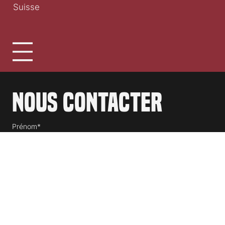
association clap.ch
1030 Bussigny
Suisse
Nous contacter
Prénom*
Nom de famille*