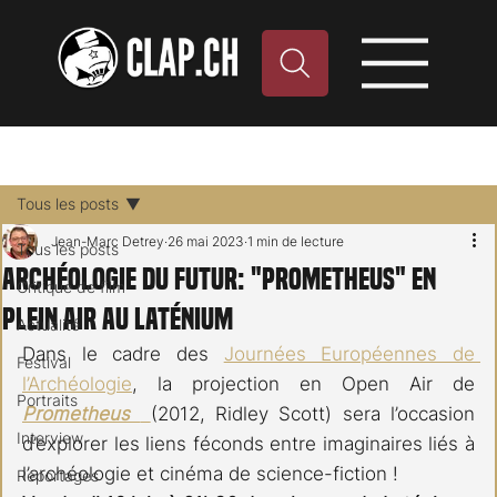
Tous les posts
Jean-Marc Detrey
26 mai 2023
1 min de lecture
Tous les posts
Archéologie du futur: "Prometheus" en
Critique de film
plein air au Laténium
Actualité
Dans le cadre des 
Journées Européennes de 
Festival
l’Archéologie
, la projection en Open Air de
Portraits
Prometheus 
(2012, Ridley Scott) sera l’occasion 
Interview
d’explorer les liens féconds entre imaginaires liés à 
l’archéologie et cinéma de science-fiction ! 
Reportages