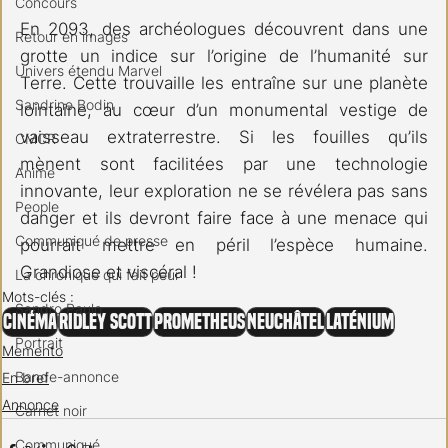
Concours
En 2093, des archéologues découvrent dans une 
Retour en images
grotte un indice sur l’origine de l’humanité sur 
Univers étendu Marvel
Terre. Cette trouvaille les entraîne sur une planète 
Sandrine Bodin
lointaine, au cœur d’un monumental vestige de 
vaisseau extraterrestre. Si les fouilles qu’ils 
CMCR
mènent sont facilitées par une technologie 
Anime
innovante, leur exploration ne se révélera pas sans 
People
danger et ils devront faire face à une menace qui 
Communiqué de presse
pourrait mettre en péril l’espèce humaine. 
Grandiose et viscéral !
La chronique qui fait peur
Mots-clés :
Sandro Paulo
Cinéma
Ridley Scott
Prometheus
Neuchâtel
Laténium
Portrait
Memento
Bande-annonce
En bref
Annonce
Carnet noir
Communiqué