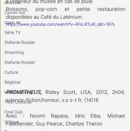
à l’intérieur du musée en cas de pluie.
Archives
Boissons, pop-corn et petite restauration 
Carnet noir
disponibles au Café du Laténium.
Open Air
https://www.youtube.com/watch?v=4FoLRTuIK_s&t=167s
Série TV
Stéfanie Rossier
Streaming
Stefanie Rossier
Culture
Régional
PROMETHEUS, 
Ridley Scott, USA, 2012, 2h04, 
Merchandising
science-fiction/horreur, v.o s-t fr, (14)16
TWD Universe
Ciné Club
Avec : Noomi Rapace, Idris Elba, Michael 
Critique
Fassbender, Guy Pearce, Charlize Theron