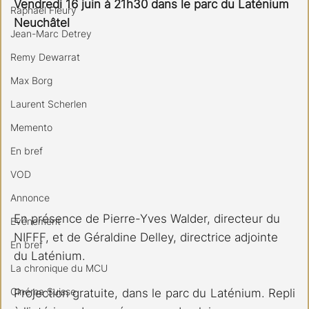
Vendredi 16 juin à 21h30 dans le parc du Laténium 
Raphael Fleury
Neuchâtel
Jean-Marc Detrey
Remy Dewarrat
Max Borg
Laurent Scherlen
Memento
En bref
VOD
Annonce
En présence de Pierre-Yves Walder, directeur du 
Evénement
NIFFF, et de Géraldine Delley, directrice adjointe 
En bref
du Laténium.
La chronique du MCU
Cinéma Suisse
Projection gratuite, dans le parc du Laténium. Repli 