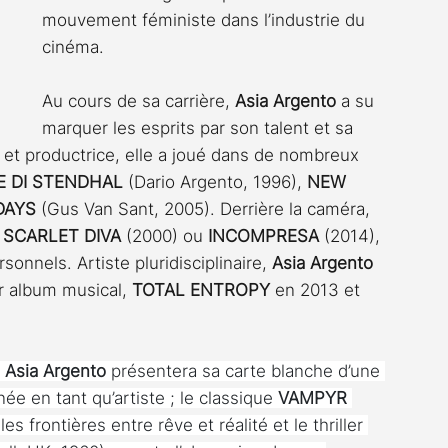
mouvement féministe dans l’industrie du 
cinéma.
Au cours de sa carrière, 
Asia Argento
 a su 
marquer les esprits par son talent et sa 
te et productrice, elle a joué dans de nombreux 
E DI STENDHAL
 (Dario Argento, 1996), 
NEW 
DAYS
 (Gus Van Sant, 2005). Derrière la caméra, 
 
SCARLET DIVA
 (2000) ou 
INCOMPRESA
 (2014), 
onnels. Artiste pluridisciplinaire, 
Asia Argento
r album musical, 
TOTAL ENTROPY
 en 2013 et 
 
Asia Argento
 présentera sa carte blanche d’une 
née en tant qu’artiste ; le classique 
VAMPYR
 frontières entre rêve et réalité et le thriller 