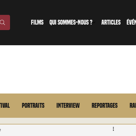
FILMS
QUI SOMMES-NOUS ?
ARTICLES
ÉVÉ
tival
Portraits
Interview
Reportages
Ra
n bref
VOD
Annonce
Evénement
En bref
e