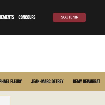
NEMENTS
CONCOURS
SOUTENIR
phael Fleury
Jean-Marc Detrey
Remy Dewarrat
La chronique du MCU
Cinéma Suisse
Archives