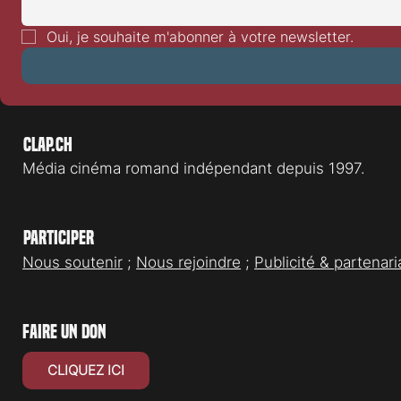
Festival de Locarno 2026: Dances
Festival de L
With Wolves
Heart
Oui, je souhaite m'abonner à votre newsletter.
Clap.ch
Média cinéma romand indépendant depuis 1997.
Participer
Nous soutenir
;
Nous rejoindre
;
Publicité & partenari
faire un don
CLIQUEZ ICI