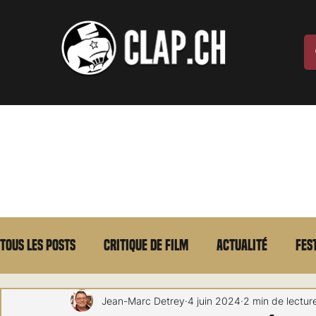
Tous les posts
Critique de film
Actualité
Fes
Max Borg
Laurent Scherlen
Memento
E
Jean-Marc Detrey
4 juin 2024
2 min de lectur