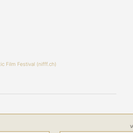
c Film Festival (
nifff.ch
)
V