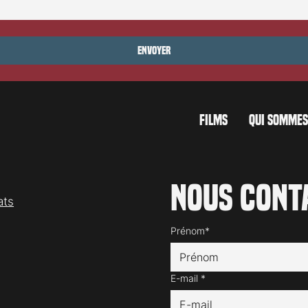
ocarno 2026: Wild at
Envoyer
FILMS
QUI SOMMES
Nous cont
ats
Prénom*
E-mail
*