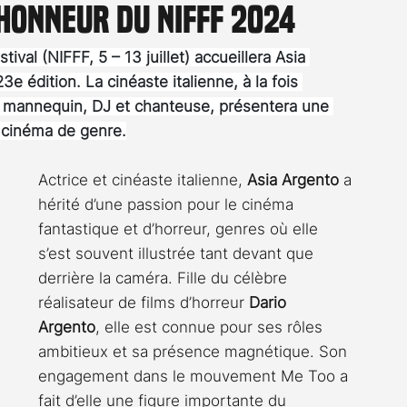
'honneur du NIFFF 2024
Rossier
Streaming
Stefanie Rossier
Culture
ival (NIFFF, 5 – 13 juillet) accueillera Asia 
e édition. La cinéaste italienne, à la fois 
ce, mannequin, DJ et chanteuse, présentera une 
 cinéma de genre.
Actrice et cinéaste italienne, 
Asia Argento
 a 
hérité d’une passion pour le cinéma 
fantastique et d’horreur, genres où elle 
s’est souvent illustrée tant devant que 
derrière la caméra. Fille du célèbre 
réalisateur de films d’horreur 
Dario 
Argento
, elle est connue pour ses rôles 
ambitieux et sa présence magnétique. Son 
engagement dans le mouvement Me Too a 
fait d’elle une figure importante du 