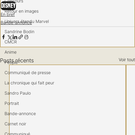
Concours
Disney
Retour en images
En bref
Univers étendu Marvel
Bande-annonce
Sandrine Bodin
CMCR
Anime
Voir tout
Posts récents
People
Communiqué de presse
La chronique qui fait peur
Sandro Paulo
Portrait
Bande-annonce
Carnet noir
Communiqué