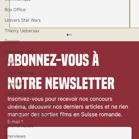
Box Office
Univers Star Wars
Thierry Uebersax
Dossier
Interview vidéo
Abonnez-vous à 
Cinéma
Court-métrage
notre newsletter
Concours
Lettre ouverte
Inscrivez-vous pour recevoir nos concours 
La chronique Recto Verso
La suite de Blade Runner se déclinera en série TV
cinéma, découvrir nos derniers articles et ne rien 
manquer des sorties films en Suisse romande.
Les collections de Play Suisse
E-mail
*
Cinéma suisse
Interviews