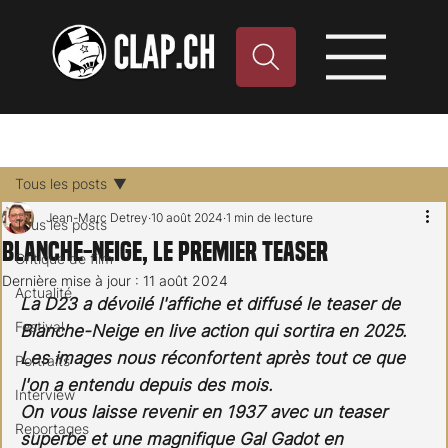
Tous les posts
Jean-Marc Detrey
10 août 2024
1 min de lecture
Tous les posts
Blanche-Neige, le premier teaser
Critique de film
Dernière mise à jour :
11 août 2024
Actualité
La D23 a dévoilé l'affiche et diffusé le teaser de 
Festival
Blanche-Neige en live action qui sortira en 2025. 
Les images nous réconfortent après tout ce que 
Portraits
l'on a entendu depuis des mois. 
Interview
On vous laisse revenir en 1937 avec un teaser 
Reportages
superbe et une magnifique Gal Gadot en 