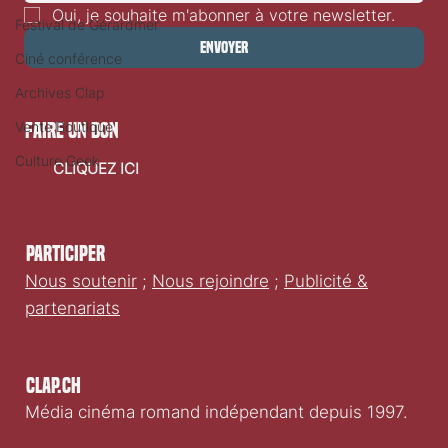
Oui, je souhaite m'abonner à votre newsletter.
Festival de Gérardmer
Envoyer
Ciné conférence
Archives Clap
Vente Boutique
faire un don
Culture Geek
CLIQUEZ ICI
Participer
Nous soutenir
;
Nous rejoindre
;
Publicité &
partenariats
Clap.ch
Média cinéma romand indépendant depuis 1997.