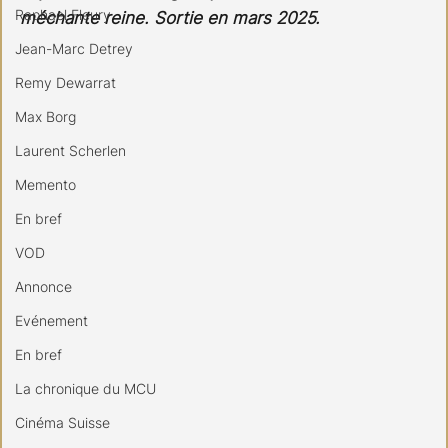
Raphael Fleury
méchante reine. Sortie en mars 2025.
Jean-Marc Detrey
Remy Dewarrat
Max Borg
Laurent Scherlen
Memento
En bref
VOD
Annonce
Evénement
En bref
La chronique du MCU
Cinéma Suisse