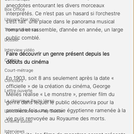
anecdotes entourant les divers morceaux 
Box Office
interprétés. Ce n’est pas un hasard si l’orchestre 
Univers Star Wars
s’est fait  une place dans le panorama musical 
romand et rassemble, d’année en année, un large 
Thierry Uebersax
public comblé.
Dossier
Interview vidéo
Faire découvrir un genre présent depuis les 
Cinéma
débuts du cinéma
Court-métrage
En 1903, soit 8 ans seulement après la date « 
Concours
officielle » de la création du cinéma, George 
Lettre ouverte
Méliès réalise « Le monstre », premier film du 
La chronique Recto Verso
genre dans lequel le public découvrira pour la 
première fois une momie égyptienne ramenée à la 
Les collections de Play Suisse
vie puis renvoyée au Royaume des morts. 
Cinéma suisse
Interviews