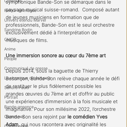
Concours
symphonique Bande-Son se démarque dans le 
paysage musical suisse-romand.  Composé autant 
Retour en images
de jeunes musiciens en formation que de 
Univers étendu Marvel
professionnels, Bande-Son est le seul orchestre 
Sandrine Bodin
exclusivement dédié à l’interprétation de 
CMCR
musiques de films.
Anime
Une immersion sonore au cœur du 7ème art
People
Communiqué de presse
Depuis 2014, sous la baguette de Thierry 
La chronique qui fait peur
Besançon, Bande-Son relève chaque année le défi 
de restituer le plus fidèlement possible les 
Sandro Paulo
grandes œuvres du 7ème art et d’offrir au public 
Portrait
une expériences d’immersion à la fois musicale et 
Bande-annonce
imaginative. Pour son millésime 2022, l’orchestre 
Carnet noir
Bande-Son sera rejoint par 
le comédien Yves 
Adam
, qui nous racontera avec originalité les 
Communiqué