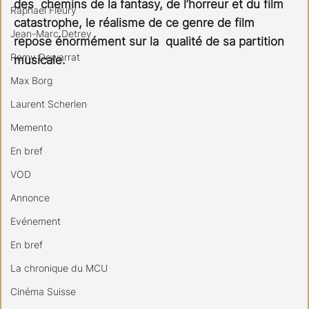
des  chemins de la fantasy, de l’horreur et du film 
Raphael Fleury
catastrophe, le réalisme de ce genre de film 
Jean-Marc Detrey
repose énormément sur la  qualité de sa partition 
Remy Dewarrat
musicale.
Max Borg
Laurent Scherlen
Memento
En bref
VOD
Annonce
Evénement
En bref
La chronique du MCU
Cinéma Suisse