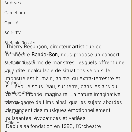
Archives
Carnet noir
Open Air
Série TV
Stéfanie Rossier
Thierry Besançon, directeur artistique de 
Streaming
l’orchestre 
Bande-Son
, nous propose un concert 
autour des films de monstres, lesquels offrent une 
Stefanie Rossier
quantité incalculable de situations selon si le 
Culture
monstre est humain, animal ou extra-terrestre et 
Régional
s’il  évolue sous l’eau, sur terre, dans les airs ou 
Merchandising
dans un monde imaginaire. La nature imaginative 
de ce genre de films ainsi  que les sujets abordés 
TWD Universe
demandent des musiques émotionnellement 
Ciné Club
puissantes, évocatrices et variées.
Critique
Depuis sa fondation en 1993, l’Orchestre 