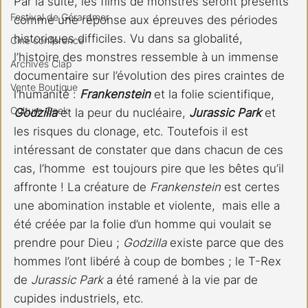
Par la suite, les films de monstres seront présents 
Festival de Gérardmer
comme une réponse aux épreuves des périodes 
historiques difficiles. Vu dans sa globalité, 
Ciné conférence
l’histoire des monstres ressemble à un immense 
Archives Clap
documentaire sur l’évolution des pires craintes de 
Vente Boutique
l’humanité : 
Frankenstein 
et la folie scientifique, 
Culture Geek
Godzilla 
et la peur du nucléaire, 
Jurassic Park
 et 
les risques du clonage, etc. Toutefois il est 
intéressant de constater que dans chacun de ces 
cas, l’homme  est toujours pire que les bêtes qu’il 
affronte ! La créature de 
Frankenstein 
est certes 
une abomination instable et violente,  mais elle a 
été créée par la folie d’un homme qui voulait se 
prendre pour Dieu ; 
Godzilla 
existe parce que des 
hommes l’ont libéré à coup de bombes ; le T-Rex 
de
 Jurassic Park 
a été ramené à la vie par de 
cupides industriels, etc. 