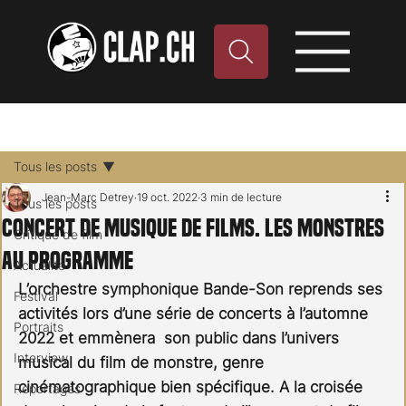
Tous les posts
Jean-Marc Detrey
19 oct. 2022
3 min de lecture
Tous les posts
Concert de musique de films. Les monstres
Critique de film
au programme
Actualité
L’orchestre symphonique Bande-Son reprends ses 
Festival
activités lors d’une série de concerts à l’automne 
Portraits
2022 et emmènera  son public dans l’univers 
Interview
musical du film de monstre, genre 
cinématographique bien spécifique. A la croisée 
Reportages