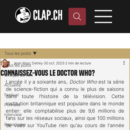
Tous les posts
Jean-Marc Detrey
30 oct. 2023
2 min de lecture
Tous les posts
Connaissez-vous le Doctor Who?
Critique de film
Lancée il y a soixante ans, 
Doctor Who
 est la série 
Actualité
de science-fiction qui a connu le plus de saisons 
Festival
dans toute l’histoire de la télévision. Cette 
institution britannique est populaire dans le monde 
Portraits
entier: elle comptabilise plus de 9,6 millions de 
Interview
fans sur les réseaux sociaux, ainsi que 100 millions 
Reportages
de vues sur YouTube rien qu'au cours de l'année 