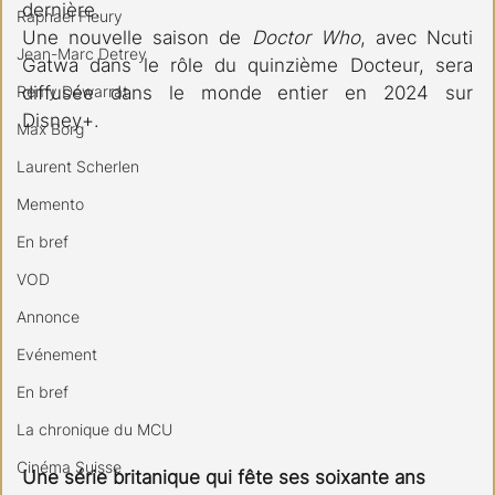
dernière.
Raphael Fleury
Une nouvelle saison de 
Doctor Who
, avec Ncuti 
Jean-Marc Detrey
Gatwa dans le rôle du quinzième Docteur, sera 
Remy Dewarrat
diffusée dans le monde entier en 2024 sur 
Disney+.
Max Borg
Laurent Scherlen
Memento
En bref
VOD
Annonce
Evénement
En bref
La chronique du MCU
Cinéma Suisse
Une série britanique qui fête ses soixante ans