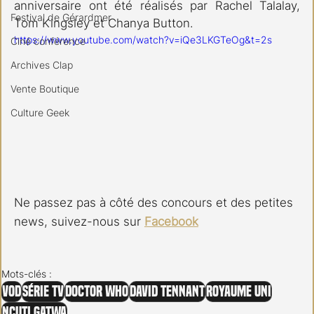
anniversaire ont été réalisés par Rachel Talalay, 
Festival de Gérardmer
Tom Kingsley et Chanya Button.
https://www.youtube.com/watch?v=iQe3LKGTeOg&t=2s
Ciné conférence
Archives Clap
Vente Boutique
Culture Geek
Ne passez pas à côté des concours et des petites 
news, suivez-nous sur 
Facebook
Mots-clés :
VOD
Série TV
Doctor Who
David Tennant
Royaume Uni
Ncuti Gatwa