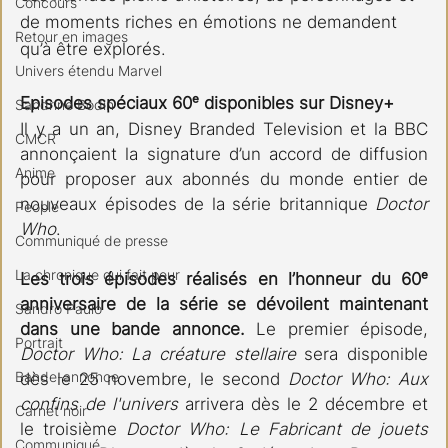
Concours
de moments riches en émotions ne demandent 
Retour en images
qu’à être explorés.
Univers étendu Marvel
Episodes spéciaux 60ᵉ disponibles sur Disney+
Sandrine Bodin
Il y a un an, Disney Branded Television et la BBC 
CMCR
annonçaient la signature d’un accord de diffusion 
Anime
pour proposer aux abonnés du monde entier de 
nouveaux épisodes de la série britannique 
Doctor 
People
Who
.
Communiqué de presse
La chronique qui fait peur
Les trois épisodes réalisés en l’honneur du 60ᵉ 
anniversaire de la série se dévoilent maintenant 
Sandro Paulo
dans une bande annonce.
 Le premier épisode, 
Portrait
Doctor Who: La créature stellaire
 sera disponible 
Bande-annonce
dès le 25 novembre, le second 
Doctor Who: Aux 
confins de l'univers
 arrivera dès le 2 décembre et 
Carnet noir
le troisième 
Doctor Who: Le Fabricant de jouets
Communiqué