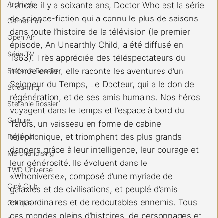
Archives
Lancée il y a soixante ans, Doctor Who est la série 
de science-fiction qui a connu le plus de saisons 
Carnet noir
dans toute l’histoire de la télévision (le premier 
Open Air
épisode, An Unearthly Child, a été diffusé en 
Série TV
1963). Très appréciée des téléspectateurs du 
Stéfanie Rossier
monde entier, elle raconte les aventures d’un 
Seigneur du Temps, Le Docteur, qui a le don de 
Streaming
régénération, et de ses amis humains. Nos héros 
Stefanie Rossier
voyagent dans le temps et l’espace à bord du 
Culture
Tardis, un vaisseau en forme de cabine 
téléphonique, et triomphent des plus grands 
Régional
dangers grâce à leur intelligence, leur courage et 
Merchandising
leur générosité. Ils évoluent dans le 
TWD Universe
«Whoniverse», composé d’une myriade de 
Ciné Club
galaxies et de civilisations, et peuplé d’amis 
extraordinaires et de redoutables ennemis. Tous 
Critique
ces mondes pleins d’histoires, de personnages et 