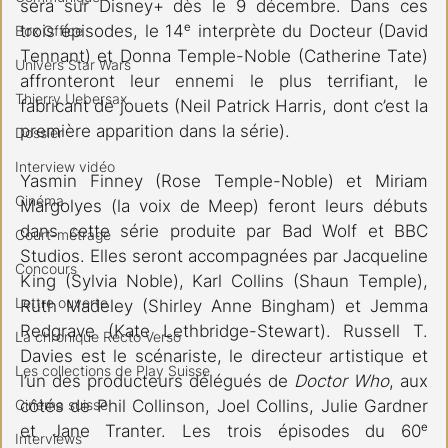
sera sur Disney+ dès le 9 décembre. Dans ces 
trois épisodes, le 14ᵉ interprète du Docteur (David 
Box Office
Tennant) et Donna Temple-Noble (Catherine Tate) 
Univers Star Wars
affronteront leur ennemi le plus terrifiant, le 
Thierry Uebersax
fabricant de jouets (Neil Patrick Harris, dont c’est la 
première apparition dans la série).
Dossier
Interview vidéo
Yasmin Finney (Rose Temple-Noble) et Miriam 
Cinéma
Margolyes (la voix de Meep) feront leurs débuts 
dans cette série produite par Bad Wolf et BBC 
Court-métrage
Studios. Elles seront accompagnées par Jacqueline 
Concours
King (Sylvia Noble), Karl Collins (Shaun Temple), 
Lettre ouverte
Ruth Madeley (Shirley Anne Bingham) et Jemma 
Redgrave (Kate Lethbridge-Stewart). Russell T. 
La chronique Recto Verso
Davies est le scénariste, le directeur artistique et 
Les collections de Play Suisse
l’un des producteurs délégués de 
Doctor Who
, aux 
Cinéma suisse
côtés de Phil Collinson, Joel Collins, Julie Gardner 
et Jane Tranter. Les trois épisodes du 60ᵉ 
Interviews