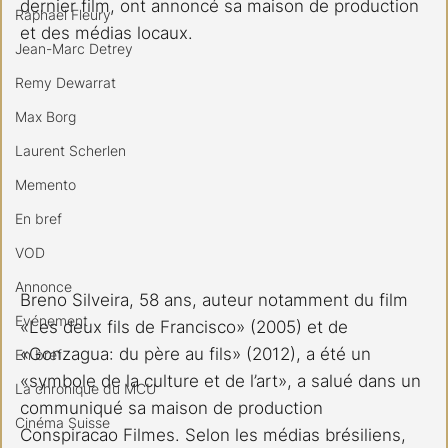
dernier film, ont annoncé sa maison de production 
Raphael Fleury
et des médias locaux.
Jean-Marc Detrey
Remy Dewarrat
Max Borg
Laurent Scherlen
Memento
En bref
VOD
Annonce
Breno Silveira, 58 ans, auteur notamment du film 
Evénement
«Les deux fils de Francisco» (2005) et de 
«Gonzagua: du père au fils» (2012), a été un 
En bref
«symbole de la culture et de l’art», a salué dans un 
La chronique du MCU
communiqué sa maison de production 
Cinéma Suisse
Conspiracao Filmes. Selon les médias brésiliens, 