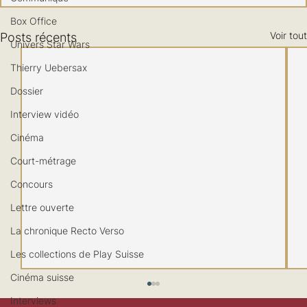
Box Office
Voir tout
Posts récents
Univers Star Wars
Thierry Uebersax
Dossier
Interview vidéo
Cinéma
Court-métrage
Concours
Lettre ouverte
La chronique Recto Verso
Les collections de Play Suisse
Cinéma suisse
Interviews