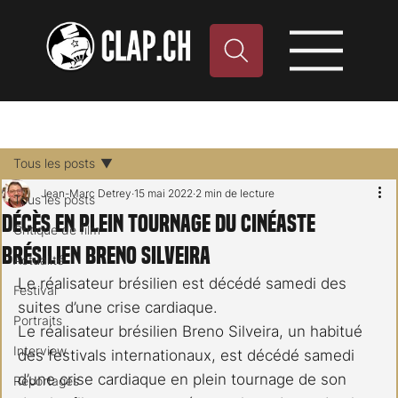
Tous les posts
Jean-Marc Detrey
15 mai 2022
2 min de lecture
Tous les posts
Décès en plein tournage du cinéaste
Critique de film
brésilien Breno Silveira
Actualité
Le réalisateur brésilien est décédé samedi des 
Festival
suites d’une crise cardiaque.
Portraits
Le réalisateur brésilien Breno Silveira, un habitué 
Interview
des festivals internationaux, est décédé samedi 
d’une crise cardiaque en plein tournage de son 
Reportages