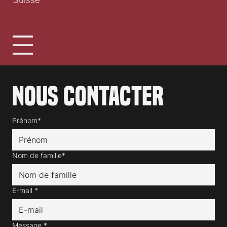
Nous contacter
Prénom*
Nom de famille*
E-mail
*
Message
*