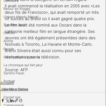
Concours
Il avait commencé la réalisation en 2005 avec «Les 
Retour en images
deux fils de Francisco», qui avait remporté un très 
Univers étendu Marvel
vif succès au Brésil où il avait gagné quatre prix. 
Sandrine Bodin
Le film avait été nominé aux Oscars dans la 
catégorie meilleur film en langue étrangère. Ses 
CMCR
œuvres ont été également présentées dans des 
Anime
festivals à Toronto, La Havane et Monte-Carlo. 
People
Breno Silveira était aussi connu pour ses 
réalisations pour la télévision.
Communiqué de presse
La chronique qui fait peur
Source: AFP
Sandro Paulo
Portrait
Actualité
Bande-annonce
Jean-Marc Detrey
Carnet noir
Communiqué