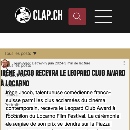
Tous les posts
Jean-Marc Detrey
19 juin 2024
3 min de lecture
Tous les posts
Irène Jacob recevra le Leopard Club Award
Critique de film
à Locarno
Actualité
Irène Jacob, talentueuse comédienne franco-
Festival
suisse parmi les plus acclamées du cinéma 
Portraits
contemporain, recevra le Leopard Club Award à 
Interview
l’occasion du Locarno Film Festival. La cérémonie 
de remise de son prix se tiendra sur la Piazza 
Reportages