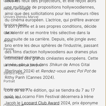
sous les feux des projecteurs, et elle reçoit alors 
Concours
une multitude de propositions hollywoodiennes, 
Retour en images
ainsi que des sollicitations pour les meilleurs rôles 
Univers étendu Marvel
du cinéma européen. L’actrice, qui préfère avancer 
Sandrine Bodin
à son rythme et à ses propres conditions, décide 
de ralentir et se montre très sélective dans la 
CMCR
poursuite de sa carrière. Depuis, elle jongle avec 
Anime
brio entre les deux sphères de l’industrie, passant 
People
des films d’action hollywoodiens aux drames plus 
Communiqué de presse
intimistes des grands cinéastes européens. Cette 
année, elle a joué dans 
Shikun
 de Amos Gitai 
La chronique qui fait peur
(Berlinale 2024) et 
Rendez-vous avec Pol Pot
 de 
Sandro Paulo
Rithy Panh (Cannes 2024).  
Portrait
Bande-annonce
Lors de sa 77e édition, qui se tiendra du 7 au 17 
août, le Locarno Film Festival décernera à Irène 
Carnet noir
Jacob le 
Leopard Club Award
 2024, prix éponyme 
Communiqué