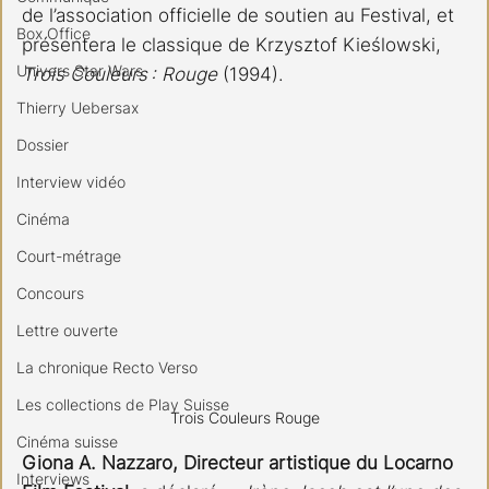
de l’association officielle de soutien au Festival, et 
Box Office
présentera le classique de Krzysztof Kieślowski, 
Univers Star Wars
Trois Couleurs : Rouge
 (1994). 
Thierry Uebersax
Dossier
Interview vidéo
Cinéma
Court-métrage
Concours
Lettre ouverte
La chronique Recto Verso
Les collections de Play Suisse
Trois Couleurs Rouge
Cinéma suisse
Giona A. Nazzaro, Directeur artistique du Locarno 
Interviews