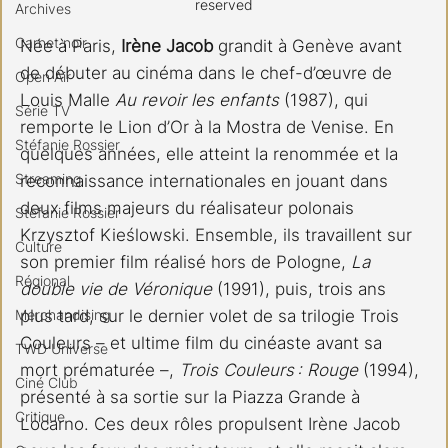
reserved
Archives
Carnet noir
Née à Paris, 
Irène Jacob
 grandit à Genève avant 
de débuter au cinéma dans le chef-d’œuvre de 
Open Air
Louis Malle 
Au revoir les enfants 
(1987), qui 
Série TV
remporte le Lion d’Or à la Mostra de Venise. En 
Stéfanie Rossier
quelques années, elle atteint la renommée et la 
Streaming
reconnaissance internationales en jouant dans 
deux films majeurs du réalisateur polonais 
Stefanie Rossier
Krzysztof Kieślowski. Ensemble, ils travaillent sur 
Culture
son premier film réalisé hors de Pologne, 
La 
Régional
double vie de Véronique
 (1991), puis, trois ans 
Merchandising
plus tard, sur le dernier volet de sa trilogie Trois 
Couleurs – et ultime film du cinéaste avant sa 
TWD Universe
mort prématurée –, 
Trois Couleurs : Rouge
 (1994), 
Ciné Club
présenté à sa sortie sur la Piazza Grande à 
Critique
Locarno. Ces deux rôles propulsent Irène Jacob 