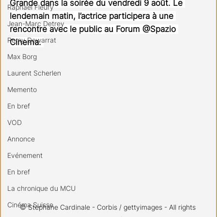
Grande dans la soirée du vendredi 9 août. Le 
Raphael Fleury
lendemain matin, l’actrice participera à une 
Jean-Marc Detrey
rencontre avec le public au Forum @Spazio 
Remy Dewarrat
Cinema. 
Max Borg
Laurent Scherlen
Memento
En bref
VOD
Annonce
Evénement
En bref
La chronique du MCU
Cinéma Suisse
© Stephane Cardinale - Corbis / gettyimages - All rights 