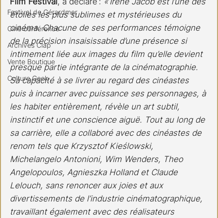
Film Festival
, a déclaré : 
« Irène Jacob est l’une des 
Festival de Gérardmer
étoiles les plus sublimes et mystérieuses du 
cinéma. Chacune de ses performances témoigne 
Ciné conférence
de la précision insaisissable d’une présence si 
Archives Clap
intimement liée aux images du film qu’elle devient 
Vente Boutique
presque partie intégrante de la cinématographie. 
Culture Geek
Sa capacité à se livrer au regard des cinéastes 
puis à incarner avec puissance ses personnages, à 
les habiter entièrement, révèle un art subtil, 
instinctif et une conscience aiguë. Tout au long de 
sa carrière, elle a collaboré avec des cinéastes de 
renom tels que Krzysztof Kieślowski, 
Michelangelo Antonioni, Wim Wenders, Theo 
Angelopoulos, Agnieszka Holland et Claude 
Lelouch, sans renoncer aux joies et aux 
divertissements de l’industrie cinématographique, 
travaillant également avec des réalisateurs 