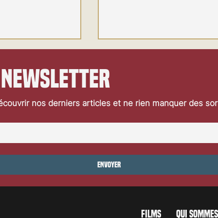
 newsletter
couvrir nos derniers articles et ne rien manquer des so
ersion de L'Affaire
Un parterre de stars attendues
 en 2027 teaser
Locarno79
Envoyer
FILMS
QUI SOMMES