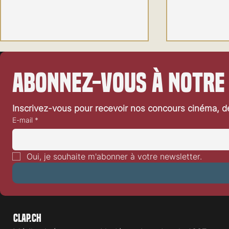
Abonnez-vous à notre
Inscrivez-vous pour recevoir nos concours cinéma, dé
E-mail
*
Kidult Mania 2 animation vedette
Une nouvelle v
: Le Ghostbusters World
Thomas Crown
Oui, je souhaite m'abonner à votre newsletter.
Clap.ch