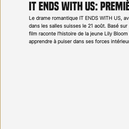
IT ENDS WITH US: prem
Carnet noir
Open Air
Série TV
Stéfanie 
Le drame romantique IT ENDS WITH US, avec B
dans les salles suisses le 21 août. Basé su
film raconte l’histoire de la jeune Lily Bloo
apprendre à puiser dans ses forces intérieur