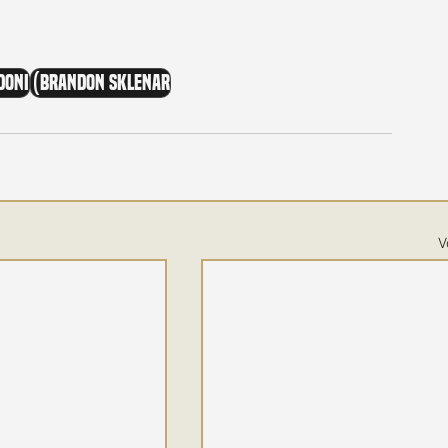
doni
(Brandon Sklenar
V