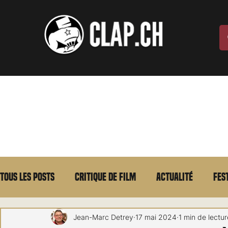
Tous les posts
Critique de film
Actualité
Fes
Max Borg
Laurent Scherlen
Memento
E
Jean-Marc Detrey
17 mai 2024
1 min de lectur