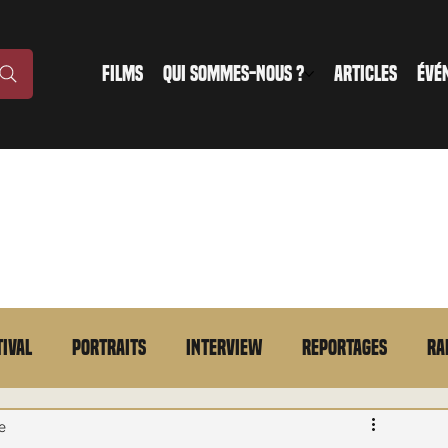
FILMS
QUI SOMMES-NOUS ?
ARTICLES
ÉVÉ
tival
Portraits
Interview
Reportages
Ra
n bref
VOD
Annonce
Evénement
En bref
e