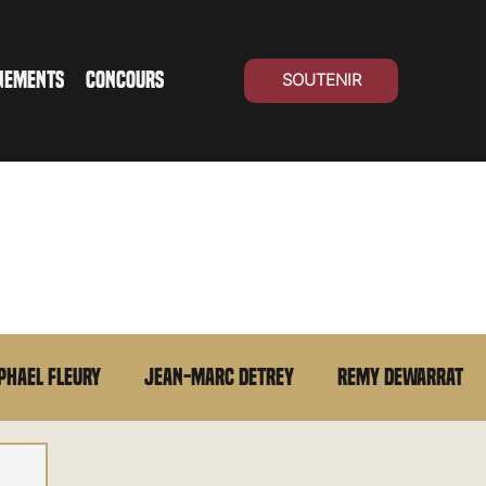
NEMENTS
CONCOURS
SOUTENIR
phael Fleury
Jean-Marc Detrey
Remy Dewarrat
La chronique du MCU
Cinéma Suisse
Archives