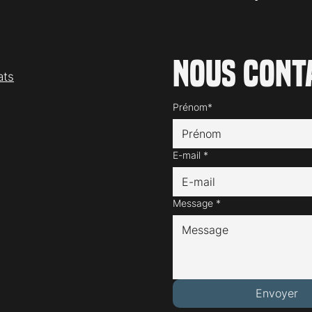
Nous cont
ats
Prénom*
E-mail
*
Message
*
Envoyer