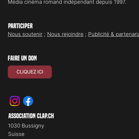
Média cinéma romand indépendant depuis 1997.
Participer
Nous soutenir
;
Nous rejoindre
;
Publicité & partenari
faire un don
CLIQUEZ ICI
association clap.ch
1030 Bussigny
Suisse