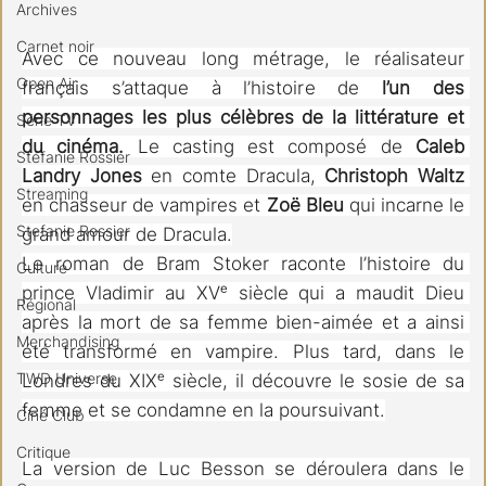
Archives
Carnet noir
Avec ce nouveau long métrage, le réalisateur 
Open Air
français s’attaque à l’histoire de 
l’un des 
personnages les plus célèbres de la littérature et 
Série TV
du cinéma.
 Le casting est composé de 
Caleb 
Stéfanie Rossier
Landry Jones
 en comte Dracula, 
Christoph Waltz
Streaming
en chasseur de vampires et 
Zoë Bleu
 qui incarne le 
Stefanie Rossier
grand amour de Dracula.
Le roman de Bram Stoker raconte l’histoire du 
Culture
prince Vladimir au XVᵉ siècle qui a maudit Dieu 
Régional
après la mort de sa femme bien-aimée et a ainsi 
Merchandising
été transformé en vampire. Plus tard, dans le 
TWD Universe
Londres du XIXᵉ siècle, il découvre le sosie de sa 
femme et se condamne en la poursuivant.
Ciné Club
Critique
La version de Luc Besson se déroulera dans le 