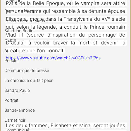
Concours
Paris de la Belle Epoque, où le vampire sera attiré 
par une femme qui ressemble à sa défunte épouse 
Retour en images
Elisabeta, morte dans la Transylvanie du XVᵉ siècle 
Univers étendu Marvel
qui, selon la légende, a conduit le Prince roumain 
Sandrine Bodin
Vlad III (source d'inspiration du personnage de 
CMCR
Dracula) à vouloir braver la mort et devenir la 
créature que l'on connaît.
Anime
https://www.youtube.com/watch?v=0CFfJm6f7ds
People
Communiqué de presse
La chronique qui fait peur
Sandro Paulo
Portrait
Bande-annonce
Carnet noir
Les deux femmes, Elisabeta et Mina, seront jouées 
Communiqué