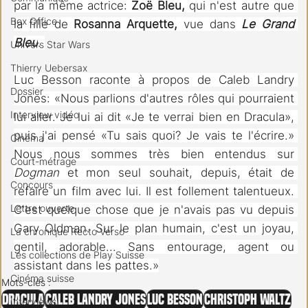
par la même actrice: 
Zoë Bleu,
 qui n'est autre que 
Box Office
la fille de 
Rosanna Arquette,
 vue dans
 Le Grand 
Bleu
. 
Univers Star Wars
Thierry Uebersax
Luc Besson raconte à propos de Caleb Landry 
Dossier
Jones:
«Nous parlions d'autres rôles qui pourraient 
Interview vidéo
lui aller. Je lui ai dit «Je te verrai bien en Dracula», 
puis j'ai pensé «Tu sais quoi? Je vais te l'écrire.» 
Cinéma
Nous nous sommes très bien entendus sur 
Court-métrage
Dogman
 et mon seul souhait, depuis, était de 
Concours
refaire un film avec lui. Il est follement talentueux. 
Lettre ouverte
C'est quelque chose que je n'avais pas vu depuis 
Gary Oldman. Sur le plan humain, c'est un joyau, 
La chronique Recto Verso
gentil, adorable... Sans entourage, agent ou 
Les collections de Play Suisse
assistant dans les pattes.»
Cinéma suisse
Mots-clés :
Dracula
Caleb Landry Jones
Luc Besson
Christoph Waltz
Interviews