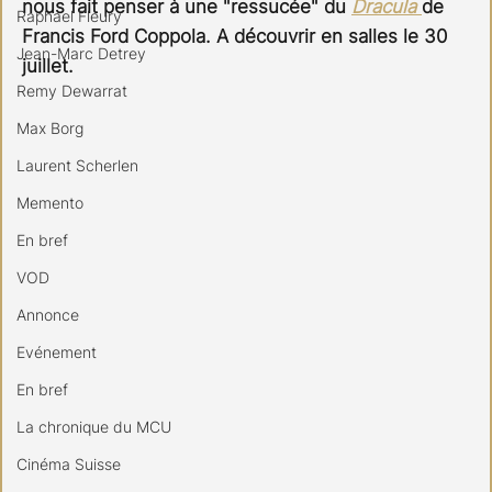
nous fait penser à une "ressucée" du 
Dracula 
de 
Raphael Fleury
Francis Ford Coppola. A découvrir en salles le 30 
Jean-Marc Detrey
juillet.
Remy Dewarrat
Max Borg
Laurent Scherlen
Memento
En bref
VOD
Annonce
Evénement
En bref
La chronique du MCU
Cinéma Suisse