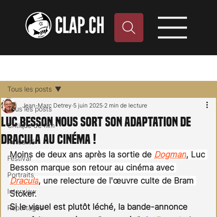
Tous les posts
Jean-Marc Detrey
5 juin 2025
2 min de lecture
Tous les posts
Luc Besson nous sort son adaptation de
Critique de film
Dracula au cinéma !
Actualité
Moins de deux ans après la sortie de
Dogman
, Luc 
Festival
Besson marque son retour au cinéma avec 
Portraits
Dracula
, une relecture de l'œuvre culte de Bram 
Interview
Stoker.
Si le visuel est plutôt léché, la bande-annonce 
Reportages