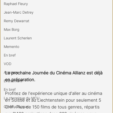
Raphael Fleury
Jean-Marc Detrey
Remy Dewarrat
Max Borg
Laurent Scherlen
Memento
En bref
VOD
Annonce
La prochaine Journée du Cinéma Allianz est déjà 
en préparation.
Evénement
En bref
Profitez de l'expérience unique d'aller au cinéma 
La chronique du MCU
en Suisse et au Liechtenstein pour seulement 5 
Cinéma Suisse
CHF. Plus de 150 films de tous genres, répartis 