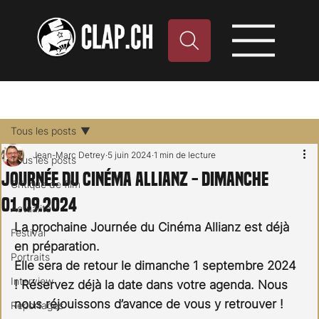
Tous les posts
Jean-Marc Detrey
5 juin 2024
1 min de lecture
Tous les posts
Journée du Cinéma Allianz - Dimanche
Critique de film
01.09.2024
Actualité
La prochaine Journée du Cinéma Allianz est déjà 
Festival
en préparation.
Portraits
Elle sera de retour le dimanche 1 septembre 2024 
Interview
! Réservez déjà la date dans votre agenda. Nous 
nous réjouissons d’avance de vous y retrouver !
Reportages