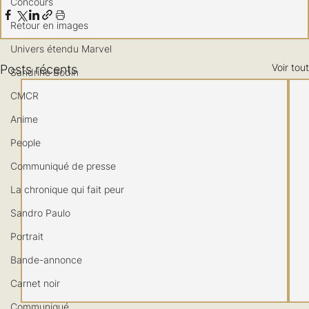
Concours
Retour en images
Univers étendu Marvel
Voir tout
Posts récents
Sandrine Bodin
CMCR
Anime
People
Communiqué de presse
La chronique qui fait peur
Sandro Paulo
Portrait
Bande-annonce
Carnet noir
Communiqué