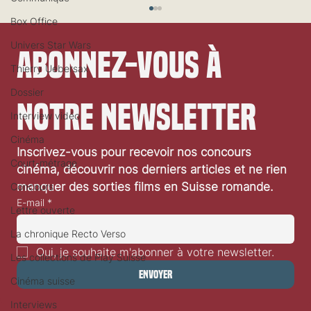
Box Office
Univers Star Wars
Abonnez-vous à 
Thierry Uebersax
Dossier
notre newsletter
Interview vidéo
Cinéma
Festival de Locarno 2026: Wild at Heart
Inscrivez-vous pour recevoir nos concours 
Court-métrage
cinéma, découvrir nos derniers articles et ne rien 
manquer des sorties films en Suisse romande.
Concours
E-mail
*
Lettre ouverte
La chronique Recto Verso
Oui, je souhaite m'abonner à votre newsletter.
Les collections de Play Suisse
Envoyer
Cinéma suisse
Interviews