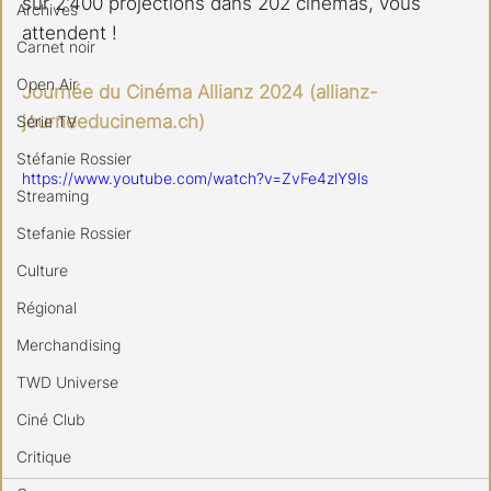
sur 2'400 projections dans 202 cinémas, vous 
Archives
attendent !
Carnet noir
Open Air
Journée du Cinéma Allianz 2024 (
allianz-
journeeducinema.ch
)
Série TV
Stéfanie Rossier
https://www.youtube.com/watch?v=ZvFe4zlY9ls
Streaming
Stefanie Rossier
Culture
Régional
Merchandising
TWD Universe
Ciné Club
Critique