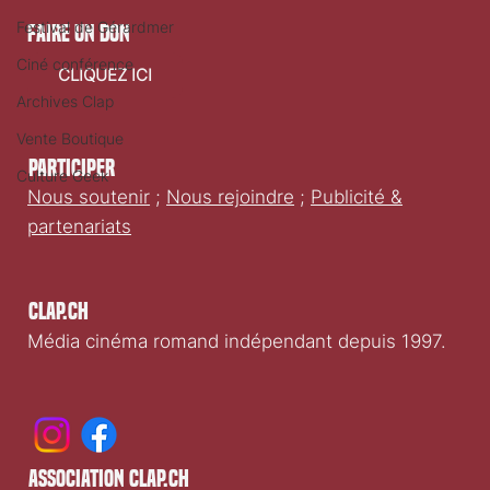
Festival de Gérardmer
faire un don
Ciné conférence
CLIQUEZ ICI
Archives Clap
Vente Boutique
Participer
Culture Geek
Nous soutenir
;
Nous rejoindre
;
Publicité &
partenariats
Clap.ch
Média cinéma romand indépendant depuis 1997.
association clap.ch