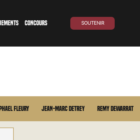
NEMENTS
CONCOURS
SOUTENIR
phael Fleury
Jean-Marc Detrey
Remy Dewarrat
La chronique du MCU
Cinéma Suisse
Archives