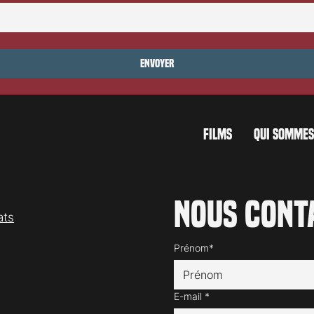
carno 2026: Taxi
Festival de Locarno 2026: Danc
With Wolves
Envoyer
FILMS
QUI SOMMES
Nous cont
ats
Prénom*
E-mail
*