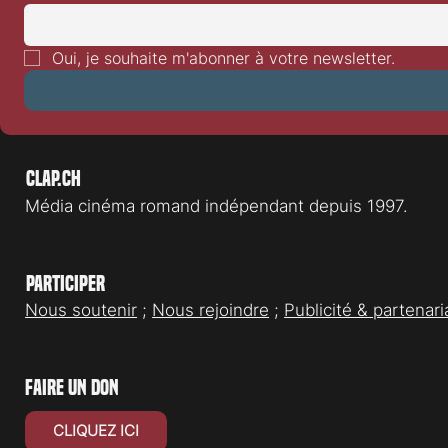
Mobilisation pour le cinéma de
Festival de Lo
genre en Suisse : la SGFA ouvre un
Driver
Oui, je souhaite m'abonner à votre newsletter.
nouveau chapitre
Clap.ch
Média cinéma romand indépendant depuis 1997.
Participer
Nous soutenir
;
Nous rejoindre
;
Publicité & partenari
faire un don
CLIQUEZ ICI