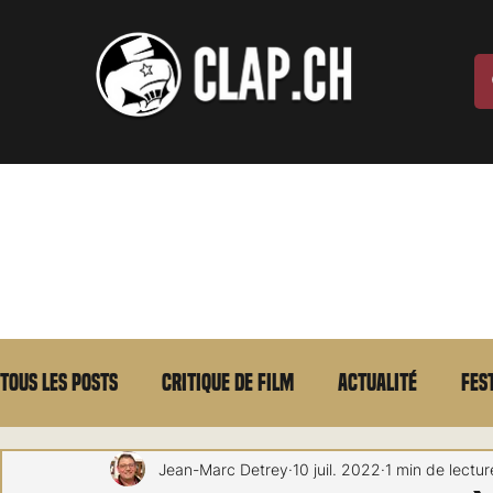
Tous les posts
Critique de film
Actualité
Fes
Max Borg
Laurent Scherlen
Memento
E
Jean-Marc Detrey
10 juil. 2022
1 min de lectur