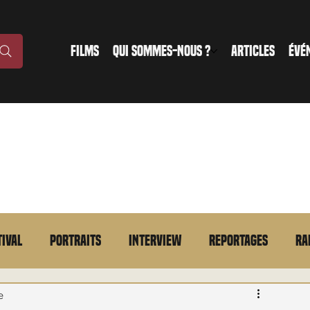
FILMS
QUI SOMMES-NOUS ?
ARTICLES
ÉVÉ
tival
Portraits
Interview
Reportages
Ra
n bref
VOD
Annonce
Evénement
En bref
e