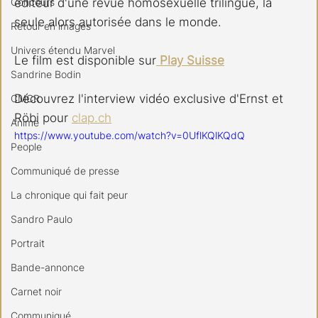
Concours
éditeur d'une revue homosexuelle trilingue, la 
seule alors autorisée dans le monde.
Retour en images
Univers étendu Marvel
Le film est disponible sur
 Play Suisse
Sandrine Bodin
Découvrez l'interview vidéo exclusive d'Ernst et 
CMCR
Röbi pour 
clap.ch
Anime
https://www.youtube.com/watch?v=0UflKQlKQdQ
People
Communiqué de presse
La chronique qui fait peur
Sandro Paulo
Portrait
Bande-annonce
Carnet noir
Communiqué