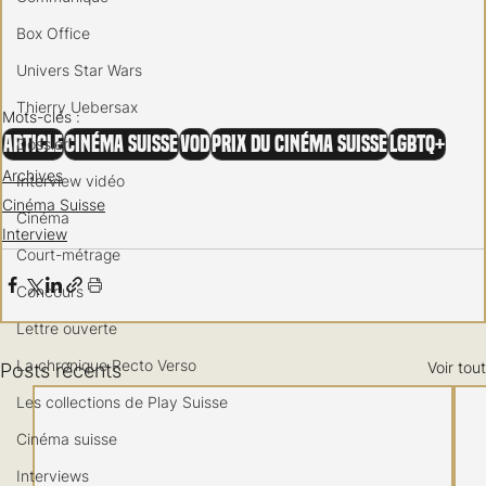
Box Office
Univers Star Wars
Thierry Uebersax
Mots-clés :
Article
Cinéma Suisse
VOD
Prix du Cinéma Suisse
LGBTQ+
Dossier
Archives
Interview vidéo
Cinéma Suisse
Cinéma
Interview
Court-métrage
Concours
Lettre ouverte
La chronique Recto Verso
Voir tout
Posts récents
Les collections de Play Suisse
Cinéma suisse
Interviews