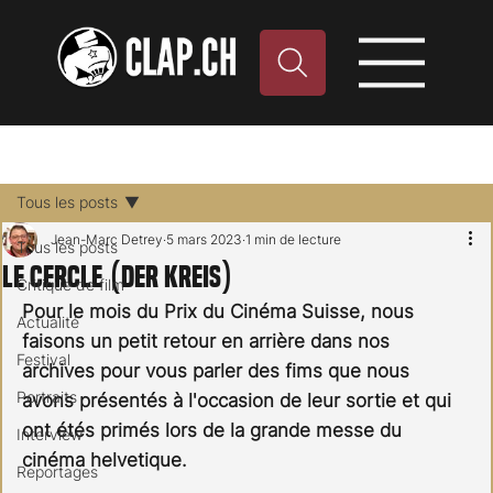
Tous les posts
Jean-Marc Detrey
5 mars 2023
1 min de lecture
Tous les posts
Le Cercle (Der Kreis)
Critique de film
Pour le mois du Prix du Cinéma Suisse, nous 
Actualité
faisons un petit retour en arrière dans nos 
Festival
archives pour vous parler des fims que nous 
Portraits
avons présentés à l'occasion de leur sortie et qui 
ont étés primés lors de la grande messe du 
Interview
cinéma helvetique.
Reportages