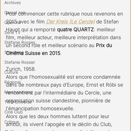
Archives
Carnet noir
Pour commencer cette rubrique nous revenons en 
2015 avec le film
 Der Kreis (Le Cercle)
 de Stefan 
Open Air
Haupt qui a remporté 
quatre QUARTZ
: meilleur 
Série TV
film, meilleur acteur, meilleure interprétation dans 
Stéfanie Rossier
un second rôle et meilleur scénario au 
Prix du 
Streaming
Cinéma Suisse en 2015
.
Stefanie Rossier
Zurich, 1958.
Culture
Alors que l'homosexualité est encore condamnée 
Régional
dans de nombreux pays d'Europe, Ernst et Röbi se 
Merchandising
rencontrent par l'intermédiaire du Cercle, une 
organisation suisse clandestine, pionnière de 
TWD Universe
l'émancipation homosexuelle.
Ciné Club
Alors que les deux hommes luttent pour leur 
Critique
amour, ils vivent l'apogée et le déclin du Club, 