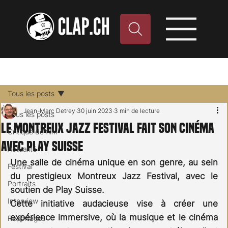
Tous les posts
Jean-Marc Detrey
30 juin 2023
3 min de lecture
Tous les posts
Le Montreux Jazz Festival fait son cinéma
Critique de film
avec Play Suisse
Actualité
Une salle de cinéma unique en son genre, au sein 
Festival
du prestigieux Montreux Jazz Festival, avec le 
Portraits
soutien de Play Suisse.
Interview
Cette initiative audacieuse vise à créer une 
expérience immersive, où la musique et le cinéma 
Reportages