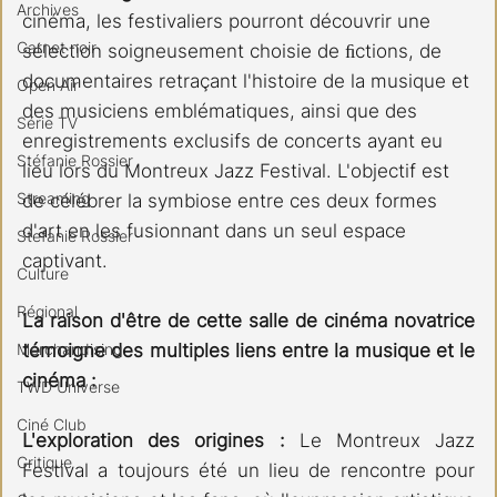
Archives
cinéma, les festivaliers pourront découvrir une 
Carnet noir
sélection soigneusement choisie de ﬁctions, de 
documentaires retraçant l'histoire de la musique et 
Open Air
des musiciens emblématiques, ainsi que des 
Série TV
enregistrements exclusifs de concerts ayant eu 
Stéfanie Rossier
lieu lors du Montreux Jazz Festival. L'objectif est 
Streaming
de célébrer la symbiose entre ces deux formes 
d'art en les fusionnant dans un seul espace 
Stefanie Rossier
captivant.
Culture
Régional
La raison d'être de cette salle de cinéma novatrice 
Merchandising
témoigne des multiples liens entre la musique et le 
cinéma :
TWD Universe
Ciné Club
L'exploration des origines :
 Le Montreux Jazz 
Critique
Festival a toujours été un lieu de rencontre pour 