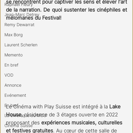
se rencontrent pour captiver les sens et élever l'art 
Raphael Fleury
de la narration. De quoi sustenter les cinéphiles et 
Jean-Marc Detrey
mélomanes du Festival!
Remy Dewarrat
Max Borg
Laurent Scherlen
Memento
En bref
VOD
Annonce
Evénement
En bref
Le Cinéma with Play Suisse est intégré à la 
Lake 
House
, résidence de 3 étages ouverte en 2022 
La chronique du MCU
proposant des 
expériences musicales, culturelles 
Cinéma Suisse
et festives gratuites
. Au cœur de cette salle de 