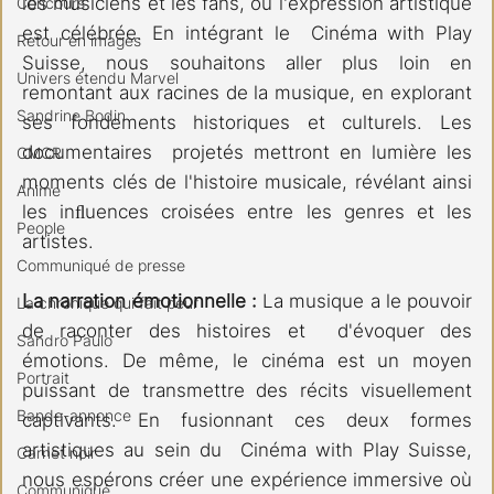
les musiciens et les fans, où l'expression artistique 
Concours
est célébrée. En intégrant le  Cinéma with Play 
Retour en images
Suisse, nous souhaitons aller plus loin en 
Univers étendu Marvel
remontant aux racines de la musique, en explorant 
Sandrine Bodin
ses fondements historiques et culturels. Les 
documentaires  projetés mettront en lumière les 
CMCR
moments clés de l'histoire musicale, révélant ainsi 
Anime
les inﬂuences croisées entre les genres et les 
People
artistes.
Communiqué de presse
La narration émotionnelle :
 La musique a le pouvoir 
La chronique qui fait peur
de raconter des histoires et  d'évoquer des 
Sandro Paulo
émotions. De même, le cinéma est un moyen 
Portrait
puissant de transmettre des récits visuellement 
Bande-annonce
captivants. En fusionnant ces deux formes 
artistiques au sein du  Cinéma with Play Suisse, 
Carnet noir
nous espérons créer une expérience immersive où 
Communiqué