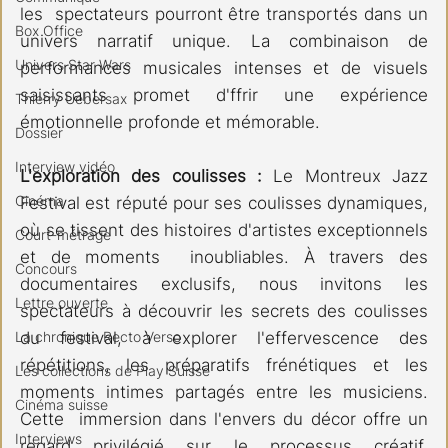
les  spectateurs pourront être transportés dans un 
Box Office
univers narratif unique. La combinaison de 
Univers Star Wars
performances musicales intenses et de visuels 
saisissants promet d'ffrir une expérience 
Thierry Uebersax
émotionnelle profonde et mémorable.
Dossier
Interview vidéo
L'exploration des coulisses :
 Le Montreux Jazz 
Cinéma
Festival est réputé pour ses coulisses dynamiques, 
où se tissent des histoires d'artistes exceptionnels 
Court-métrage
et de moments  inoubliables. À travers des 
Concours
documentaires exclusifs, nous invitons les 
Lettre ouverte
spectateurs à découvrir les secrets des coulisses 
La chronique Recto Verso
du festival, à explorer l'effervescence des 
répétitions, les préparatifs frénétiques et les 
Les collections de Play Suisse
moments intimes partagés entre les musiciens. 
Cinéma suisse
Cette  immersion dans l'envers du décor offre un 
Interviews
regard privilégié sur le processus créatif,  