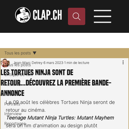
Tous les posts
Jean-Marc Detrey
6 mars 2023
1 min de lecture
Tous les posts
Les Tortues Ninja sont de
Critique de film
retour...Découvrez la première bande-
Actualité
annonce
Festival
Le 09 août les célèbres Tortues Ninja seront de 
Portraits
retour au cinéma.
Interview
Teenage Mutant Ninja Turtles: Mutant Mayhem
Reportages
sera un fim d'animation au design plutôt 