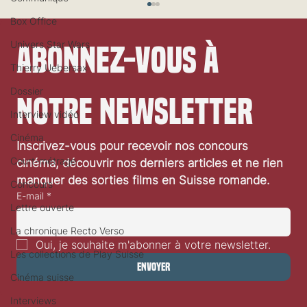
Box Office
Univers Star Wars
Abonnez-vous à 
Thierry Uebersax
Dossier
notre newsletter
Interview vidéo
Festival de Locarno 2026: Taxi Driver
Cinéma
Inscrivez-vous pour recevoir nos concours 
Court-métrage
cinéma, découvrir nos derniers articles et ne rien 
manquer des sorties films en Suisse romande.
Concours
E-mail
*
Lettre ouverte
La chronique Recto Verso
Oui, je souhaite m'abonner à votre newsletter.
Les collections de Play Suisse
Envoyer
Cinéma suisse
Interviews