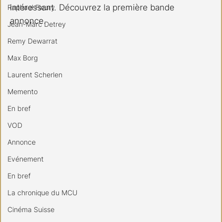
intéressant. Découvrez la première bande 
Raphael Fleury
annonce.
Jean-Marc Detrey
Remy Dewarrat
Max Borg
Laurent Scherlen
Memento
En bref
VOD
Annonce
Evénement
En bref
La chronique du MCU
Cinéma Suisse