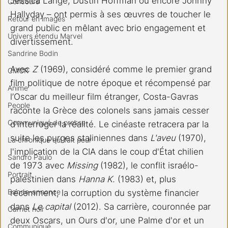
Jessica Lange, Dustin Hoffman ou encore Johnny 
Concours
Hallyday – ont permis à ses œuvres de toucher le 
Retour en images
grand public en mêlant avec brio engagement et 
Univers étendu Marvel
divertissement.
Sandrine Bodin
Avec 
Z
 (1969), considéré comme le premier grand 
CMCR
film politique de notre époque et récompensé par 
Anime
l’Oscar du meilleur film étranger, Costa-Gavras 
People
raconte la Grèce des colonels sans jamais cesser 
Communiqué de presse
d'interroger la réalité. Le cinéaste retracera par la 
suite les purges staliniennes dans 
L'aveu
 (1970), 
La chronique qui fait peur
l'implication de la CIA dans le coup d'État chilien 
Sandro Paulo
de 1973 avec 
Missing
 (1982), le conflit israélo-
Portrait
palestinien dans 
Hanna K.
 (1983) et, plus 
Bande-annonce
récemment, la corruption du système financier 
dans 
Le capital
 (2012). Sa carrière, couronnée par 
Carnet noir
deux Oscars, un Ours d'or, une Palme d'or et un 
Communiqué