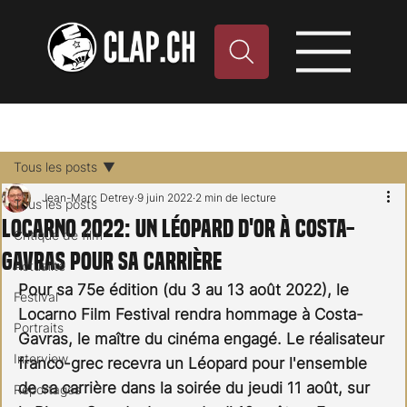
Tous les posts
Jean-Marc Detrey
9 juin 2022
2 min de lecture
Tous les posts
Locarno 2022: Un léopard d'or à Costa-
Critique de film
Gavras pour sa carrière
Actualité
Pour sa 75e édition (du 3 au 13 août 2022), le 
Festival
Locarno Film Festival rendra hommage à Costa-
Portraits
Gavras, le maître du cinéma engagé. Le réalisateur 
Interview
franco-grec recevra un Léopard pour l'ensemble 
de sa carrière dans la soirée du jeudi 11 août, sur 
Reportages