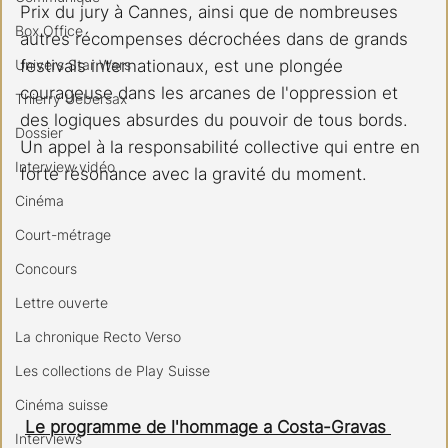
Prix du jury à Cannes, ainsi que de nombreuses 
Box Office
autres récompenses décrochées dans de grands 
Univers Star Wars
festivals internationaux, est une plongée 
courageuse dans les arcanes de l'oppression et 
Thierry Uebersax
des logiques absurdes du pouvoir de tous bords. 
Dossier
Un appel à la responsabilité collective qui entre en 
Interview vidéo
forte résonance avec la gravité du moment.
Cinéma
Court-métrage
Concours
Lettre ouverte
La chronique Recto Verso
Les collections de Play Suisse
Cinéma suisse
Le programme de l'hommage a Costa-Gravas 
Interviews