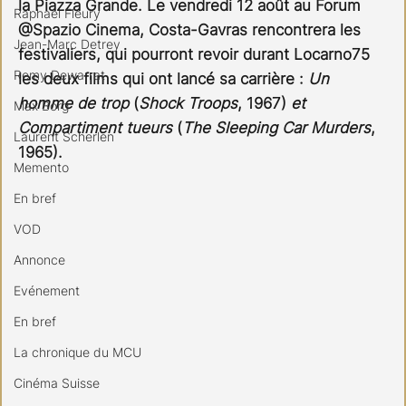
la Piazza Grande. Le vendredi 12 août au Forum 
Raphael Fleury
@Spazio Cinema, Costa-Gavras rencontrera les 
Jean-Marc Detrey
festivaliers, qui pourront revoir durant Locarno75 
Remy Dewarrat
les deux films qui ont lancé sa carrière : 
Un 
homme de trop
 (
Shock Troops
, 1967)
 et 
Max Borg
Compartiment tueurs
 (
The Sleeping Car Murders
, 
Laurent Scherlen
1965).
Memento
En bref
VOD
Annonce
Evénement
En bref
La chronique du MCU
Cinéma Suisse