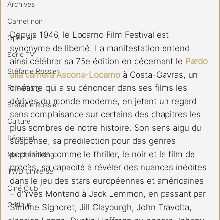
Archives
Carnet noir
Depuis 1946, le Locarno Film Festival est 
Open Air
synonyme de liberté. La manifestation entend 
Série TV
ainsi célébrer sa 75e édition en décernant le 
Pardo 
Stéfanie Rossier
alla carriera Ascona-Locarno
 à Costa-Gavras, un 
cinéaste qui a su dénoncer dans ses films les 
Streaming
dérives du monde moderne, en jetant un regard 
Stefanie Rossier
sans complaisance sur certains des chapitres les 
Culture
plus sombres de notre histoire. Son sens aigu du 
Régional
suspense, sa prédilection pour des genres 
populaires comme le thriller, le noir et le film de 
Merchandising
procès, sa capacité à révéler des nuances inédites 
TWD Universe
dans le jeu des stars européennes et américaines 
Ciné Club
– d'Yves Montand à Jack Lemmon, en passant par 
Critique
Simone Signoret, Jill Clayburgh, John Travolta, 