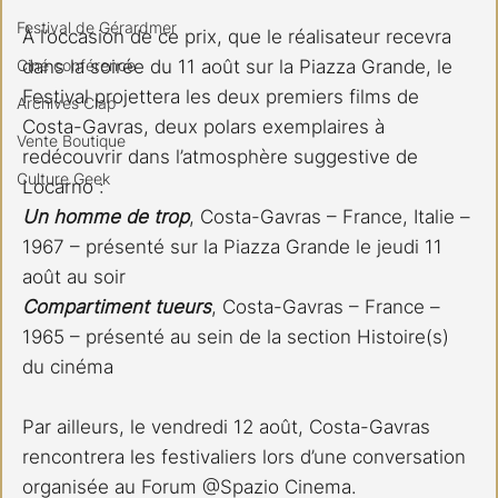
Festival de Gérardmer
À l’occasion de ce prix, que le réalisateur recevra 
Ciné conférence
dans la soirée du 11 août sur la Piazza Grande, le 
Festival projettera les deux premiers films de 
Archives Clap
Costa-Gavras, deux polars exemplaires à 
Vente Boutique
redécouvrir dans l’atmosphère suggestive de 
Culture Geek
Locarno :
Un homme de trop
, Costa-Gavras – France, Italie – 
1967 – présenté sur la Piazza Grande le jeudi 11 
août au soir
Compartiment tueurs
, Costa-Gavras – France – 
1965 – présenté au sein de la section Histoire(s) 
du cinéma
Par ailleurs, le vendredi 12 août, Costa-Gavras 
rencontrera les festivaliers lors d’une conversation 
organisée au Forum @Spazio Cinema.