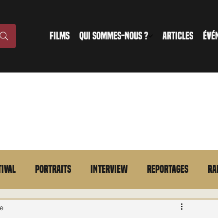
FILMS
QUI SOMMES-NOUS ?
ARTICLES
ÉVÉ
tival
Portraits
Interview
Reportages
Ra
n bref
VOD
Annonce
Evénement
En bref
re