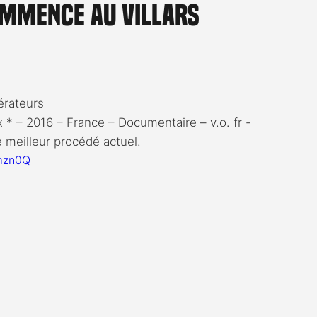
ommence au Villars
Rossier
Streaming
Stefanie Rossier
Culture
érateurs
 – 2016 – France – Documentaire – v.o. fr - 
e meilleur procédé actuel.
mzn0Q