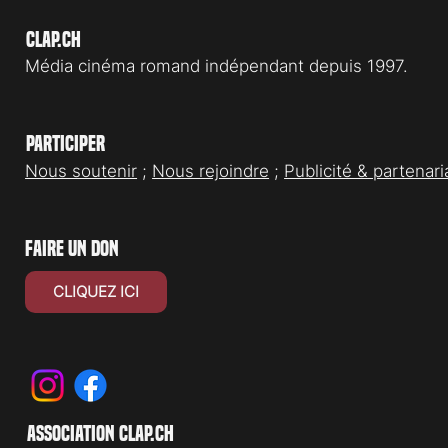
Clap.ch
Média cinéma romand indépendant depuis 1997.
Participer
Nous soutenir
;
Nous rejoindre
;
Publicité & partenari
faire un don
CLIQUEZ ICI
association clap.ch