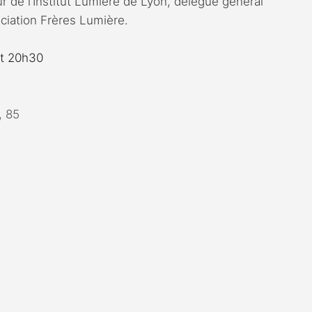
r de l’Institut Lumière de Lyon, délégué général 
ociation Frères Lumière.
let 20h30
, 85