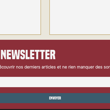
 newsletter
couvrir nos derniers articles et ne rien manquer des so
carno 2026: Taxi
Festival de Locarno 2026: Danc
With Wolves
Envoyer