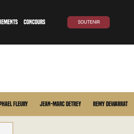
NEMENTS
CONCOURS
SOUTENIR
phael Fleury
Jean-Marc Detrey
Remy Dewarrat
La chronique du MCU
Cinéma Suisse
Archives