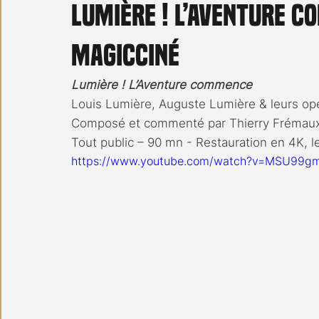
Lumière ! L’Aventure c
Carnet noir
Open Air
Série TV
Stéfanie 
MagicCiné
Lumière ! L’Aventure commence
Louis Lumière, Auguste Lumière & leurs op
Composé et commenté par Thierry Frémaux *
Tout public – 90 mn - Restauration en 4K, l
https://www.youtube.com/watch?v=MSU99g