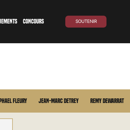
NEMENTS
CONCOURS
SOUTENIR
phael Fleury
Jean-Marc Detrey
Remy Dewarrat
La chronique du MCU
Cinéma Suisse
Archives