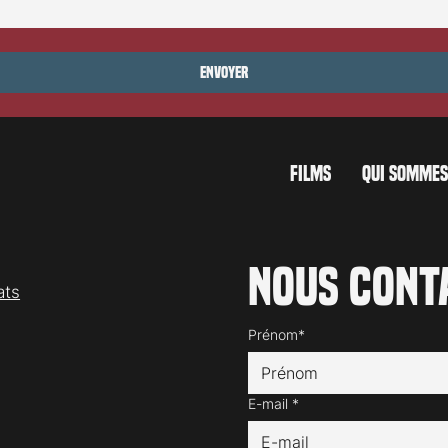
ersion de L'Affaire
La suite de Blade Runner se
 en 2027 teaser
déclinera en série TV
Envoyer
FILMS
QUI SOMMES
Nous cont
ats
Prénom*
E-mail
*