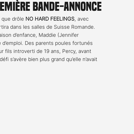
première bande-annonce
Rossier
Streaming
Stefanie Rossier
Culture
 que drôle 
NO HARD FEELINGS
, avec
ortira dans les salles de Suisse Romande.
maison d’enfance, Maddie (Jennifer
 d’emploi. Des parents poules fortunés
 fils introverti de 19 ans, Percy, avant
éfi s’avère bien plus grand qu’elle n’avait