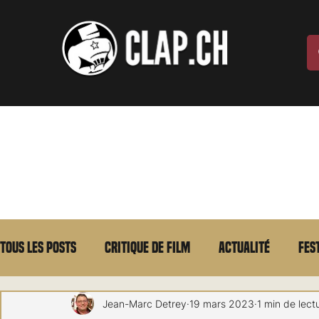
Tous les posts
Critique de film
Actualité
Fes
Max Borg
Laurent Scherlen
Memento
E
Jean-Marc Detrey
19 mars 2023
1 min de lect