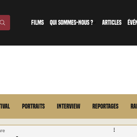
FILMS
QUI SOMMES-NOUS ?
ARTICLES
ÉVÉ
tival
Portraits
Interview
Reportages
Ra
n bref
VOD
Annonce
Evénement
En bref
ure