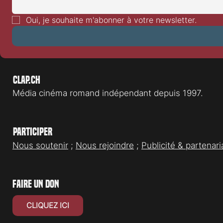
Kidult Mania 2 animation vedette
Une nouvelle v
: Le Ghostbusters World
Thomas Crown
Oui, je souhaite m'abonner à votre newsletter.
Clap.ch
Média cinéma romand indépendant depuis 1997.
Participer
Nous soutenir
;
Nous rejoindre
;
Publicité & partenari
faire un don
CLIQUEZ ICI