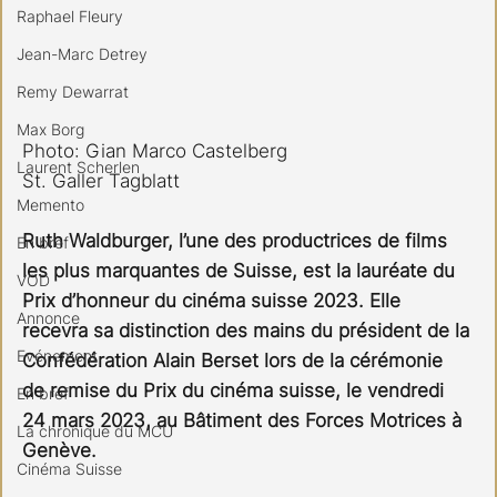
Raphael Fleury
Jean-Marc Detrey
Remy Dewarrat
Max Borg
Photo: Gian Marco Castelberg
Laurent Scherlen
St. Galler Tagblatt
Memento
Ruth Waldburger, l’une des productrices de films 
En bref
les plus marquantes de Suisse, est la lauréate du 
VOD
Prix d’honneur du cinéma suisse 2023. Elle 
Annonce
recevra sa distinction des mains du président de la 
Evénement
Confédération Alain Berset lors de la cérémonie 
de remise du Prix du cinéma suisse, le vendredi 
En bref
24 mars 2023, au Bâtiment des Forces Motrices à 
La chronique du MCU
Genève.
Cinéma Suisse