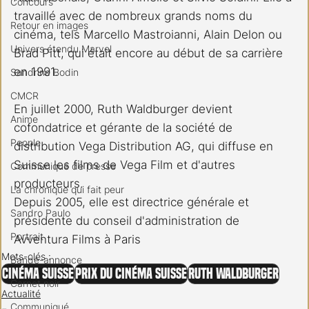
Concours
travaillé avec de nombreux grands noms du 
Retour en images
cinéma, tels Marcello Mastroianni, Alain Delon ou 
Univers étendu Marvel
Brad Pitt, qui était encore au début de sa carrière 
en 1991.
Sandrine Bodin
CMCR
En juillet 2000, Ruth Waldburger devient 
Anime
cofondatrice et gérante de la société de 
People
distribution Vega Distribution AG, qui diffuse en 
Suisse les films de Vega Film et d'autres 
Communiqué de presse
producteurs.
La chronique qui fait peur
Depuis 2005, elle est directrice générale et 
Sandro Paulo
présidente du conseil d'administration de 
Portrait
Avventura Films à Paris
Mots-clés :
Bande-annonce
Cinéma Suisse
Prix du cinéma suisse
Ruth Waldburger
Carnet noir
Actualité
Communiqué