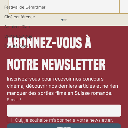
Festival de Gérardmer
Ciné conférence
Archives Clap
Vente Boutique
Abonnez-vous à 
Culture Geek
notre newsletter
Festival de Locarno 2026: Jaws
Inscrivez-vous pour recevoir nos concours 
cinéma, découvrir nos derniers articles et ne rien 
manquer des sorties films en Suisse romande.
E-mail
*
Oui, je souhaite m'abonner à votre newsletter.