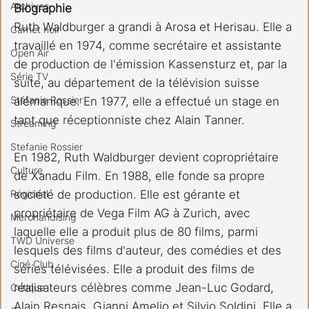
Archives
Biographie
Ruth Waldburger a grandi à Arosa et Herisau. Elle a 
Carnet noir
travaillé en 1974, comme secrétaire et assistante 
Open Air
de production de l'émission Kassensturz et, par la 
Série TV
suite, au département de la télévision suisse 
Stéfanie Rossier
alémanique. En 1977, elle a effectué un stage en 
tant que réceptionniste chez Alain Tanner.
Streaming
Stefanie Rossier
En 1982, Ruth Waldburger devient copropriétaire 
Culture
de Xanadu Film. En 1988, elle fonde sa propre 
Régional
société de production. Elle est gérante et 
propriétaire de Vega Film AG à Zurich, avec 
Merchandising
laquelle elle a produit plus de 80 films, parmi 
TWD Universe
lesquels des films d'auteur, des comédies et des 
Ciné Club
séries télévisées. Elle a produit des films de 
réalisateurs célèbres comme Jean-Luc Godard, 
Critique
Alain Resnais, Gianni Amelio et Silvio Soldini. Elle a 