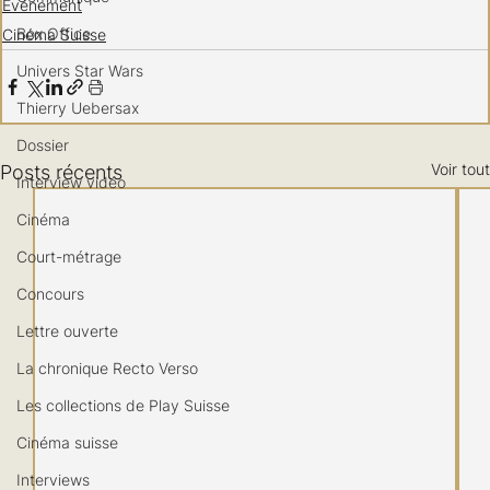
Evénement
Box Office
Cinéma Suisse
Univers Star Wars
Thierry Uebersax
Dossier
Voir tout
Posts récents
Interview vidéo
Cinéma
Court-métrage
Concours
Lettre ouverte
La chronique Recto Verso
Les collections de Play Suisse
Cinéma suisse
Interviews