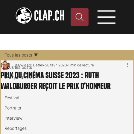
Tous les posts
Jean-Marc Detrey
28 févr. 2023
1 min de lecture
Tous les posts
Prix du cinéma suisse 2023 : Ruth
Critique de film
Waldburger reçoit le Prix d’honneur
Actualité
Festival
Portraits
Interview
Reportages