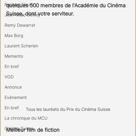
Raphael Fleury
quelques 500 membres de l'Académie du Cinéma
Suisse, dont votre serviteur.
Jean-Marc Detrey
Remy Dewarrat
Max Borg
Laurent Scherlen
Memento
En bref
VOD
Annonce
Evénement
En bref
Tous les lauréats du Prix du Cinéma Suisse
La chronique du MCU
Cinéma Suisse
Meilleur film de fiction