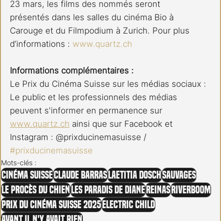
23 mars, les films des nommés seront
présentés dans les salles du cinéma Bio à 
Carouge et du Filmpodium à Zurich. Pour plus
d’informations : 
www.quartz.ch
Informations complémentaires :
Le Prix du Cinéma Suisse sur les médias sociaux :
Le public et les professionnels des médias 
peuvent s'informer en permanence sur
www.quartz.ch
 ainsi que sur Facebook et 
Instagram : @prixducinemasuisse /
#prixducinemasuisse
Mots-clés :
Cinéma Suisse
Claude Barras
Laetitia Dosch
Sauvages
Le Procès du Chien
Les Paradis de Diane
Reinas
Riverboom
Prix du cinéma suisse 2025
Electric Child
Avant il n'y avait rien