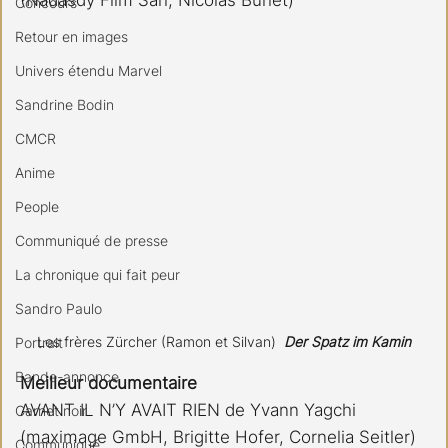
Concours
Retour en images
Univers étendu Marvel
Sandrine Bodin
CMCR
Anime
People
Communiqué de presse
La chronique qui fait peur
Sandro Paulo
Les frères Zürcher (Ramon et Silvan)  
Der Spatz im Kamin
Portrait
Bande-annonce
Meilleur documentaire
AVANT IL N’Y AVAIT RIEN de Yvann Yagchi
Carnet noir
(maximage GmbH, Brigitte Hofer, Cornelia Seitler)
Communiqué