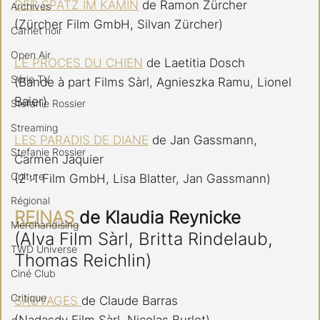
DER SPATZ IM KAMIN
 de Ramon Zürcher
Archives
(Zürcher Film GmbH, Silvan Zürcher)
Carnet noir
Open Air
LE PROCES DU CHIEN
 de Laetitia Dosch
Série TV
(Bande à part Films Sàrl, Agnieszka Ramu, Lionel 
Baier)
Stéfanie Rossier
Streaming
LES PARADIS DE DIANE
 de Jan Gassmann, 
Stefanie Rossier
Carmen Jaquier
Culture
(2 :1 Film GmbH, Lisa Blatter, Jan Gassmann)
Régional
REINAS 
de Klaudia Reynicke
Merchandising
(Alva Film Sàrl, Britta Rindelaub, 
TWD Universe
Thomas Reichlin)
Ciné Club
Critique
SAUVAGES 
de Claude Barras
(Nadasdy Film Sàrl, Nicolas Burlet)