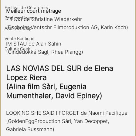
Festival de Gérardmer
Meilleur court métrage
Ciné conférence
7 FOIS de Christine Wiederkehr
(Dschoint Ventschr Filmproduktion AG, Karin Koch)
Archives Clap
Vente Boutique
IM STAU de Alan Sahin
Culture Geek
(Cindédokké Sagl, Rhea Plangg)
LAS NOVIAS DEL SUR de Elena 
Lopez Riera
(Alina film Sàrl, Eugenia 
Mumenthaler, David Epiney)
LOOKING SHE SAID I FORGET de Naomi Pacifique
(GoldenEggProduction Sàrl, Yan Decoppet, 
Gabriela Bussmann)