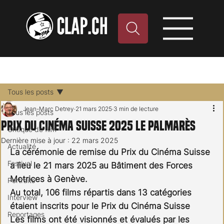
Tous les posts
Jean-Marc Detrey
21 mars 2025
3 min de lecture
Tous les posts
Prix du Cinéma Suisse 2025 le palmarès
Critique de film
Dernière mise à jour :
22 mars 2025
Actualité
La cérémonie de remise du Prix du Cinéma Suisse 
Festival
a lieu le 21 mars 2025 au Bâtiment des Forces
Motrices à Genève.
Portraits
Au total, 106 films répartis dans 13 catégories 
Interview
étaient inscrits pour le Prix du Cinéma Suisse
Reportages
Les films ont été visionnés et évalués par les 