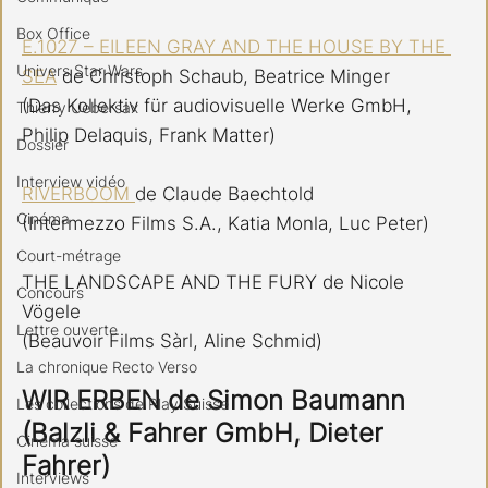
Box Office
E.1027 – EILEEN GRAY AND THE HOUSE BY THE 
Univers Star Wars
SEA
 de Christoph Schaub, Beatrice Minger
(Das Kollektiv für audiovisuelle Werke GmbH, 
Thierry Uebersax
Philip Delaquis, Frank Matter)
Dossier
Interview vidéo
RIVERBOOM 
de Claude Baechtold
Cinéma
(Intermezzo Films S.A., Katia Monla, Luc Peter)
Court-métrage
THE LANDSCAPE AND THE FURY de Nicole 
Concours
Vögele
Lettre ouverte
(Beauvoir Films Sàrl, Aline Schmid)
La chronique Recto Verso
WIR ERBEN de Simon Baumann
Les collections de Play Suisse
(Balzli & Fahrer GmbH, Dieter 
Cinéma suisse
Fahrer)
Interviews