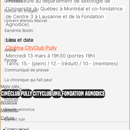
Professeure au département de sexologie de 
Concours
l'Université du Québec à Montréal et co-fondatrice 
Retour en images
de Centre 3 à Lausanne et de la Fondation 
Univers étendu Marvel
Agnodice).
Sandrine Bodin
Lieu et date
CMCR
Cinéma CityClub Pully
Anime
Mercredi 13 mars à 19h30 (portes 19h)
People
Tarifs: 15.- (plein) / 12.- (réduit) / 10.- (membres)
Communiqué de presse
La chronique qui fait peur
Mots-clés :
Sandro Paulo
CinéClub
Pully
CityClub
UNIL
Fondation Agnodice
Portrait
Annonce
Bande-annonce
Memento
Culture
Carnet noir
Communiqué