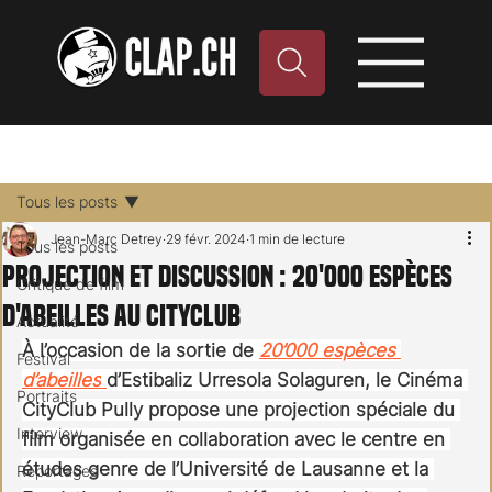
Tous les posts
Jean-Marc Detrey
29 févr. 2024
1 min de lecture
Tous les posts
Projection et discussion : 20'000 espèces
Critique de film
d'Abeilles au CityClub
Actualité
À l’occasion de la sortie de 
20’000 espèces 
Festival
d’abeilles
d’Estibaliz Urresola Solaguren, le Cinéma 
Portraits
CityClub Pully propose une projection spéciale du 
Interview
film organisée en collaboration avec le centre en 
études genre de l’Université de Lausanne et la 
Reportages