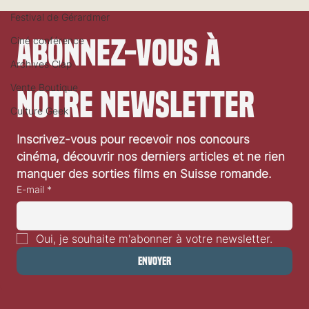
Festival de Gérardmer
Abonnez-vous à 
Ciné conférence
Archives Clap
Vente Boutique
notre newsletter
Culture Geek
Festival de Locarno 2026: Taxi Driver
Inscrivez-vous pour recevoir nos concours 
cinéma, découvrir nos derniers articles et ne rien 
manquer des sorties films en Suisse romande.
E-mail
*
Oui, je souhaite m'abonner à votre newsletter.
Envoyer