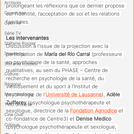
Archives
prolongeant les réflexions que ce dernier propose 
Carnet noir
sur l’identité, l’acceptation de soi et les relations 
familiales.
Open Air
Série TV
Les intervenantes
Stéfanie Rossier
Discussion à l'issue de la projection avec la 
Streaming
participation de 
María del Río Carral 
(professeure 
en psychologie de la santé, approches 
Stefanie Rossier
qualitatives, au sein du PHASE – Centre de 
Culture
recherche en psychologie de la santé, du 
Régional
vieillissement et du sport à l’Institut de 
psychologie de l
’
Université de Lausanne
), 
Adèle 
Merchandising
Zufferey
 (psychologue psychothérapeute et 
TWD Universe
sexologue, directrice de la 
Fondation Agnodice
et 
Ciné Club
co-fondatrice de Centre3) et 
Denise Medico
Critique
(psychologue psychothérapeute et sexologue, 