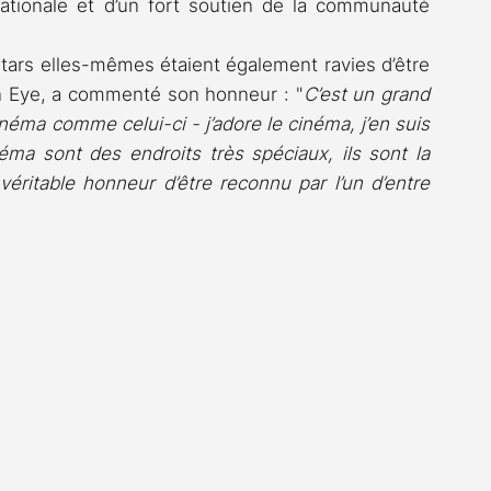
rnationale et d’un fort soutien de la communauté 
tars elles-mêmes étaient également ravies d’être 
en Eye, a commenté son honneur : "
C’est un grand 
néma comme celui-ci - j’adore le cinéma, j’en suis 
néma sont des endroits très spéciaux, ils sont la 
éritable honneur d’être reconnu par l’un d’entre 