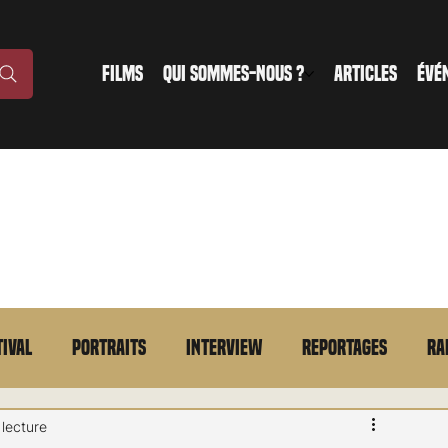
FILMS
QUI SOMMES-NOUS ?
ARTICLES
ÉVÉ
tival
Portraits
Interview
Reportages
Ra
n bref
VOD
Annonce
Evénement
En bref
 lecture