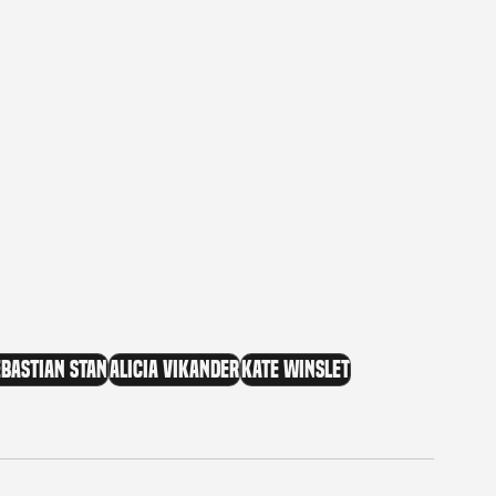
ebastian Stan
Alicia Vikander
Kate Winslet