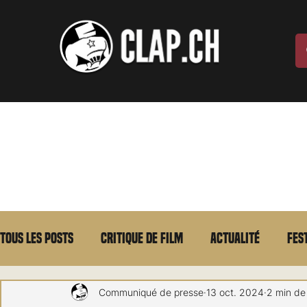
Tous les posts
Critique de film
Actualité
Fes
Max Borg
Laurent Scherlen
Memento
E
Communiqué de presse
13 oct. 2024
2 min de