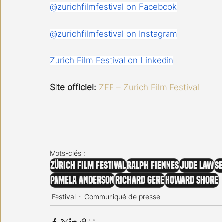
@zurichfilmfestival on Facebook
@zurichfilmfestival on Instagram
Zurich Film Festival on Linkedin
Site officiel:
ZFF – Zurich Film Festival
Mots-clés :
Zürich Film Festival
Ralph Fiennes
Jude Law
S
Pamela Anderson
Richard Gere
Howard Shore
Festival
Communiqué de presse