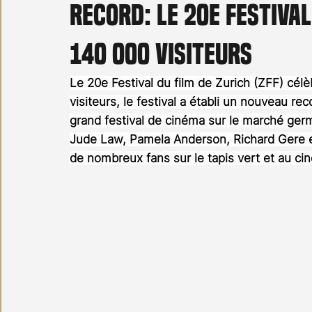
Record: le 20e Festival
Carnet noir
Open Air
Série TV
Stéfanie 
140 000 visiteurs
Le 20e Festival du film de Zurich (ZFF) cél
visiteurs, le festival a établi un nouveau r
grand festival de cinéma sur le marché ger
Jude Law, Pamela Anderson, Richard Gere et
de nombreux fans sur le tapis vert et au ci