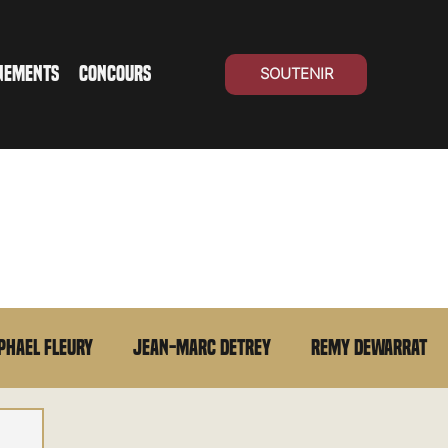
NEMENTS
CONCOURS
SOUTENIR
phael Fleury
Jean-Marc Detrey
Remy Dewarrat
La chronique du MCU
Cinéma Suisse
Archives