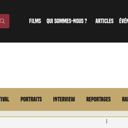
FILMS
QUI SOMMES-NOUS ?
ARTICLES
ÉVÉ
tival
Portraits
Interview
Reportages
Ra
n bref
VOD
Annonce
Evénement
En bref