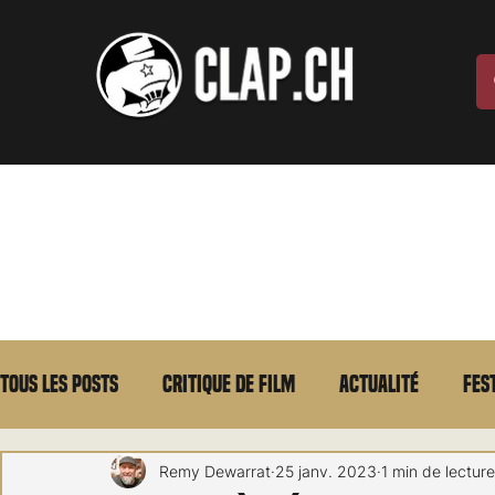
Tous les posts
Critique de film
Actualité
Fes
Max Borg
Laurent Scherlen
Memento
E
Remy Dewarrat
25 janv. 2023
1 min de lecture