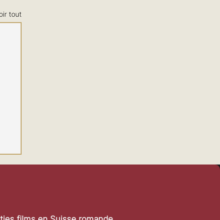
oir tout
rties films en Suisse romande.