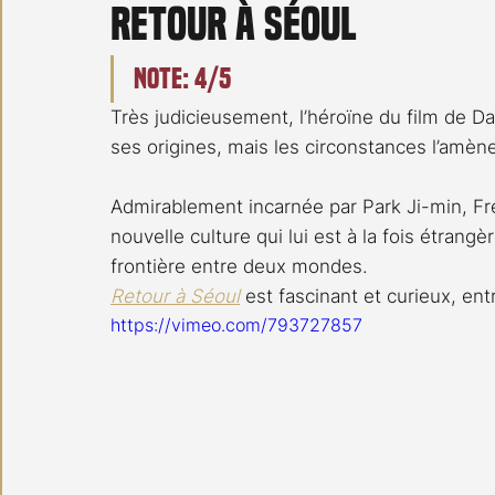
Retour à Séoul
Carnet noir
Open Air
Série TV
Stéfanie 
Note: 4/5
Très judicieusement, l’héroïne du film de D
ses origines, mais les circonstances l’amène
Admirablement incarnée par Park Ji-min, Fr
nouvelle culture qui lui est à la fois étrang
frontière entre deux mondes.
Retour à Séoul
 est fascinant et curieux, ent
https://vimeo.com/793727857