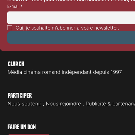
E-mail
*
Festival de L
Festival de Locarno 2026: Wild at
Heart
Oui, je souhaite m'abonner à votre newsletter.
Clap.ch
Média cinéma romand indépendant depuis 1997.
Participer
Nous soutenir
;
Nous rejoindre
;
Publicité & partenari
faire un don