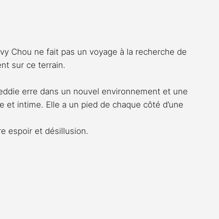
Rossier
Streaming
Stefanie Rossier
Culture
avy Chou ne fait pas un voyage à la recherche de 
nt sur ce terrain.
eddie erre dans un nouvel environnement et une 
ère et intime. Elle a un pied de chaque côté d’une 
re espoir et désillusion.