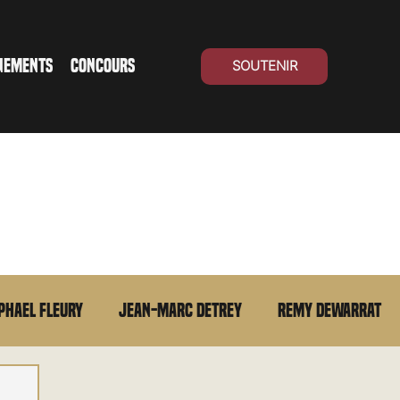
NEMENTS
CONCOURS
SOUTENIR
phael Fleury
Jean-Marc Detrey
Remy Dewarrat
La chronique du MCU
Cinéma Suisse
Archives