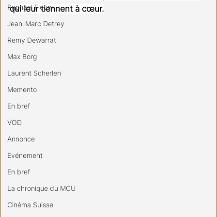
Raphael Fleury
qui leur tiennent à cœur.
Jean-Marc Detrey
Remy Dewarrat
Max Borg
Laurent Scherlen
Memento
En bref
VOD
Annonce
Evénement
En bref
La chronique du MCU
Cinéma Suisse