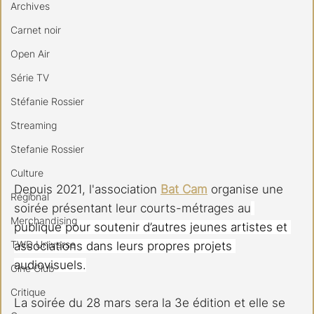
Archives
Carnet noir
Open Air
Série TV
Stéfanie Rossier
Streaming
Stefanie Rossier
Culture
Depuis 2021, l'association 
Bat Cam
 organise une 
Régional
soirée présentant leur courts-métrages au
Merchandising
publique pour soutenir d’autres jeunes artistes et 
TWD Universe
associations dans leurs propres projets 
audiovisuels.
Ciné Club
Critique
La soirée du 28 mars sera la 3e édition et elle se 