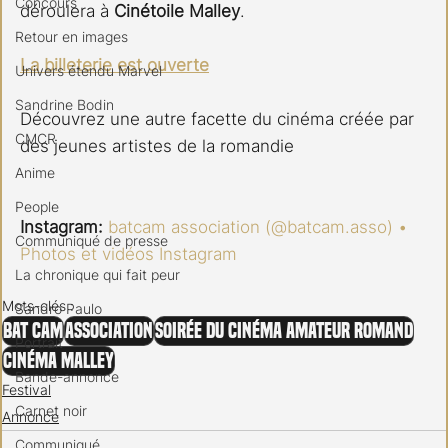
Concours
déroulera à 
Cinétoile Malley
. 
Retour en images
La billeterie est ouverte
Univers étendu Marvel
Sandrine Bodin
Découvrez une autre facette du cinéma créée par 
CMCR
des jeunes artistes de la romandie
Anime
People
Instagram: 
batcam association (@batcam.asso) • 
Communiqué de presse
Photos et vidéos Instagram
La chronique qui fait peur
Mots-clés :
Sandro Paulo
Bat Cam
Association
Soirée du Cinéma Amateur Romand
Portrait
Cinéma Malley
Bande-annonce
Festival
Carnet noir
Annonce
Communiqué