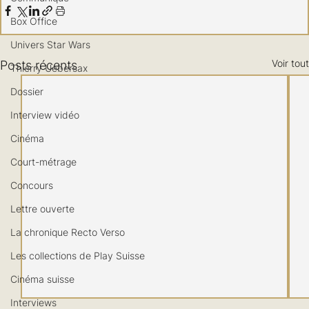
Box Office
Univers Star Wars
Voir tout
Posts récents
Thierry Uebersax
Dossier
Interview vidéo
Cinéma
Court-métrage
Concours
Lettre ouverte
La chronique Recto Verso
Les collections de Play Suisse
Cinéma suisse
Interviews