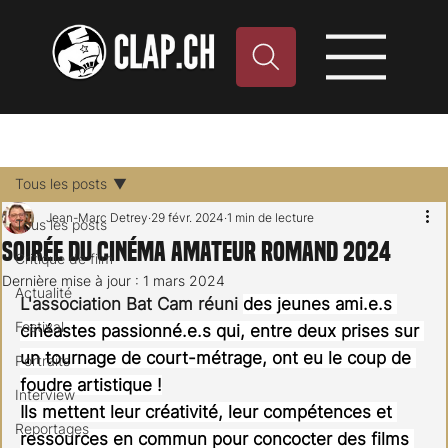
Tous les posts
Jean-Marc Detrey
29 févr. 2024
1 min de lecture
Tous les posts
Soirée du Cinéma Amateur Romand 2024
Critique de film
Dernière mise à jour :
1 mars 2024
Actualité
L'association Bat Cam réuni 
des jeunes ami.e.s 
Festival
cinéastes passionné.e.s qui, entre deux prises sur 
un tournage de court-métrage, ont eu le coup de 
Portraits
foudre artistique !
Interview
Ils mettent leur créativité, leur compétences et 
Reportages
ressources en commun pour concocter des films 