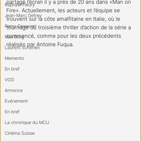
partagé l’écran il y a près de 20 ans dans «Man on 
Raphael Fleury
Fire». Actuellement, les acteurs et l’équipe se 
Jean-Marc Detrey
trouvent sur la côte amalfitaine en Italie, où le 
Remy Dewarrat
tournage du troisième thriller d’action de la série a 
commencé, comme pour les deux précédents
Max Borg
réalisés par Antoine Fuqua.
Laurent Scherlen
Memento
En bref
VOD
Annonce
Evénement
En bref
La chronique du MCU
Cinéma Suisse