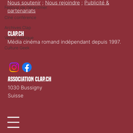
Nous soutenir
;
Nous rejoindre
;
Publicité &
Festival de Gérardmer
partenariats
Ciné conférence
Archives Clap
Clap.ch
Vente Boutique
Média cinéma romand indépendant depuis 1997.
Culture Geek
association clap.ch
1030 Bussigny
Suisse