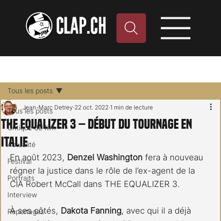
Tous les posts
Jean-Marc Detrey
22 oct. 2022
1 min de lecture
Tous les posts
THE EQUALIZER 3 – Début du tournage en
Critique de film
Italie
Actualité
En août 2023, 
Denzel Washington
 fera à nouveau 
Festival
régner la justice dans le rôle de l’ex-agent de la 
Portraits
CIA Robert McCall dans THE EQUALIZER 3. 
Interview
À ses côtés, 
Dakota Fanning
, avec qui il a déjà 
Reportages