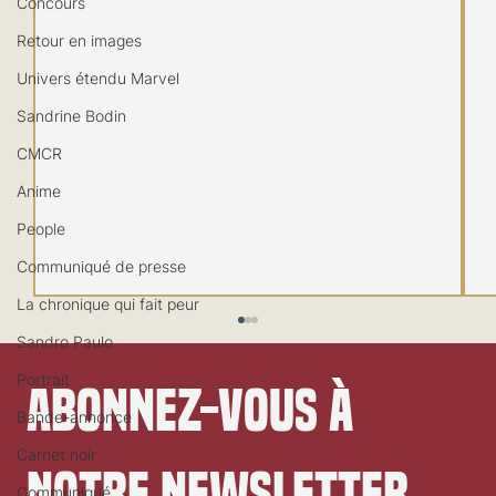
Concours
Retour en images
Univers étendu Marvel
Sandrine Bodin
CMCR
Anime
People
Communiqué de presse
La chronique qui fait peur
Sandro Paulo
Portrait
Abonnez-vous à 
Bande-annonce
Carnet noir
notre newsletter
Communiqué