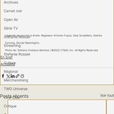
Archives
Carnet noir
Open Air
Série TV
Légende de gauche à droite: Regisseur Antoine Fuqua, Gaia Scodellaro, Dakota 
Stéfanie Rossier
Fanning, Denzel Washington.
Streaming
Photo de: Stefano Cristiano Montesi / ©2022 CTMG, Inc. All Rights Reserved.
Stefanie Rossier
En bref
Culture
Actualité
Régional
Merchandising
TWD Universe
Voir tout
Posts récents
Ciné Club
Critique