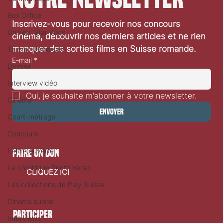
Box Office
Inscrivez-vous pour recevoir nos concours 
Festival de Locarno 2026: Dances With Wolves
Univers Star Wars
cinéma, découvrir nos derniers articles et ne rien 
manquer des sorties films en Suisse romande.
Thierry Uebersax
E-mail
*
Dossier
Interview vidéo
Oui, je souhaite m'abonner à votre newsletter.
Cinéma
Envoyer
Court-métrage
Concours
Lettre ouverte
faire un don
La chronique Recto Verso
CLIQUEZ ICI
Les collections de Play Suisse
Cinéma suisse
Participer
Interviews