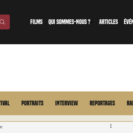
FILMS
QUI SOMMES-NOUS ?
ARTICLES
ÉVÉ
tival
Portraits
Interview
Reportages
Ra
n bref
VOD
Annonce
Evénement
En bref
re