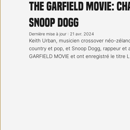
THE GARFIELD MOVIE: ch
Carnet noir
Open Air
Série TV
Stéfanie 
Snoop Dogg
Dernière mise à jour :
21 avr. 2024
Keith Urban, musicien crossover néo-zéland
country et pop, et Snoop Dogg, rappeur et 
GARFIELD MOVIE et ont enregistré le titre 