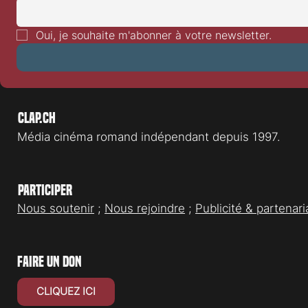
Festival de L
Festival de Locarno 2026: Wild at
Heart
Oui, je souhaite m'abonner à votre newsletter.
Clap.ch
Média cinéma romand indépendant depuis 1997.
Participer
Nous soutenir
;
Nous rejoindre
;
Publicité & partenari
faire un don
CLIQUEZ ICI