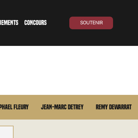
NEMENTS
CONCOURS
SOUTENIR
phael Fleury
Jean-Marc Detrey
Remy Dewarrat
La chronique du MCU
Cinéma Suisse
Archives