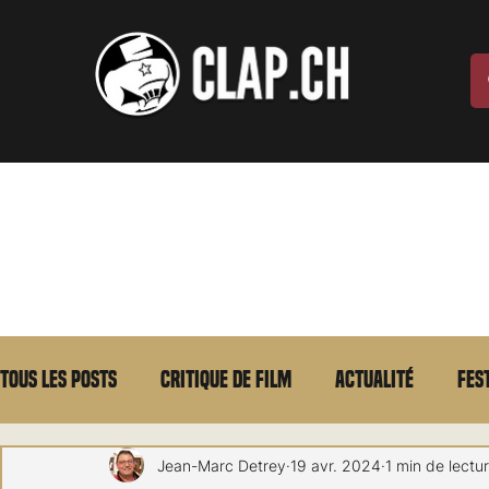
Tous les posts
Critique de film
Actualité
Fes
Max Borg
Laurent Scherlen
Memento
E
Jean-Marc Detrey
19 avr. 2024
1 min de lectu