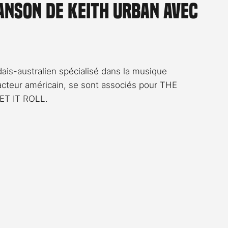
anson de Keith Urban avec
Rossier
Streaming
Stefanie Rossier
Culture
ais-australien spécialisé dans la musique 
acteur américain, se sont associés pour THE 
LET IT ROLL. 