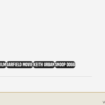
Film
Garfield Movie
Keith Urban
Snoop Dogg
V