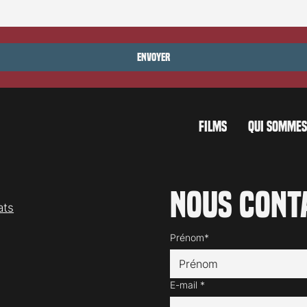
ocarno 2026: Jaws
Festival de Locarno 2026: Jour 
Envoyer
FILMS
QUI SOMMES
Nous cont
ats
Prénom*
E-mail
*