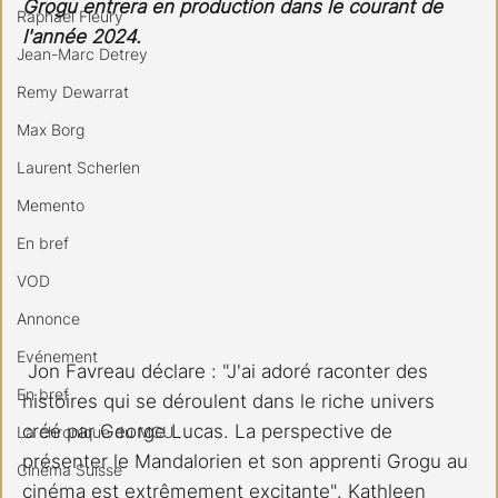
Grogu entrera en production dans le courant de 
Raphael Fleury
l'année 2024. 
Jean-Marc Detrey
Remy Dewarrat
Max Borg
Laurent Scherlen
Memento
En bref
VOD
Annonce
Evénement
 Jon Favreau déclare : "J'ai adoré raconter des 
En bref
histoires qui se déroulent dans le riche univers 
créé par George Lucas. La perspective de 
La chronique du MCU
présenter le Mandalorien et son apprenti Grogu au 
Cinéma Suisse
cinéma est extrêmement excitante". Kathleen 