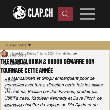
Tous les posts
Jean-Marc Detrey
11 janv. 2024
1 min de lecture
Tous les posts
THE MANDALORIAN & GROGU démarre son
Critique de film
tournage cette année
Actualité
Le Mandalorien et Grogu embarquent pour de 
Festival
nouvelles aventures, direction cette fois les salles 
Portraits
de cinéma. Réalisé par Jon Favreau, produit par 
Interview
Jon Favreau, Kathleen Kennedy et Dave Filoni, ce 
nouveau chapitre du voyage de Din Djarin et de 
Reportages