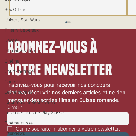
Box Office
Univers Star Wars
Thierry Uebersax
Dossier
Abonnez-vous à 
Interview vidéo
Cinéma
notre newsletter
Festival de Locarno 2026: Jaws
Court-métrage
Concours
Inscrivez-vous pour recevoir nos concours 
Lettre ouverte
cinéma, découvrir nos derniers articles et ne rien 
manquer des sorties films en Suisse romande.
La chronique Recto Verso
E-mail
*
Les collections de Play Suisse
Cinéma suisse
Oui, je souhaite m'abonner à votre newsletter.
Interviews