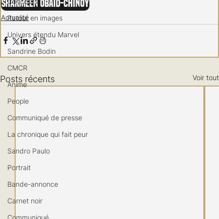
Concours
Sharmeen Obaid-Chinoy
Actualité
Retour en images
Univers étendu Marvel
Sandrine Bodin
CMCR
Voir tout
Posts récents
Anime
People
Communiqué de presse
La chronique qui fait peur
Sandro Paulo
Portrait
Bande-annonce
Carnet noir
Communiqué