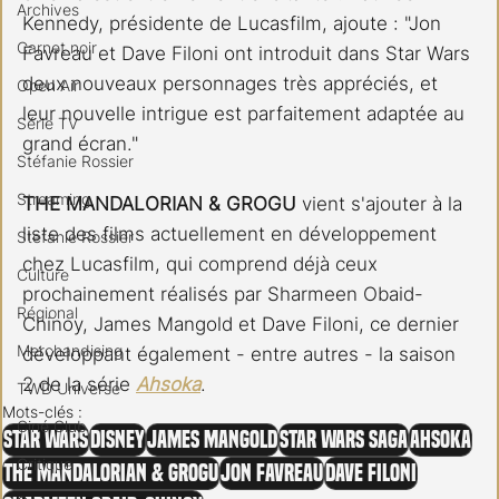
Archives
Kennedy, présidente de Lucasfilm, ajoute : "Jon 
Carnet noir
Favreau et Dave Filoni ont introduit dans Star Wars 
deux nouveaux personnages très appréciés, et 
Open Air
leur nouvelle intrigue est parfaitement adaptée au 
Série TV
grand écran."
Stéfanie Rossier
Streaming
THE MANDALORIAN & GROGU
 vient s'ajouter à la 
liste des films actuellement en développement 
Stefanie Rossier
chez Lucasfilm, qui comprend déjà ceux 
Culture
prochainement réalisés par Sharmeen Obaid-
Régional
Chinoy, James Mangold et Dave Filoni, ce dernier 
Merchandising
développant également - entre autres - la saison 
2 de la série 
Ahsoka
.
TWD Universe
Mots-clés :
Ciné Club
Star Wars
Disney
James Mangold
Star Wars saga
Ahsoka
Critique
The Mandalorian & Grogu
Jon Favreau
Dave Filoni