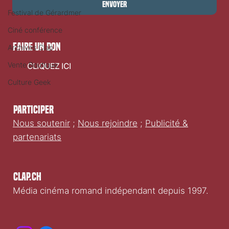
Envoyer
Festival de Gérardmer
Ciné conférence
faire un don
Archives Clap
Vente Boutique
CLIQUEZ ICI
Culture Geek
Participer
Nous soutenir
;
Nous rejoindre
;
Publicité &
partenariats
Clap.ch
Média cinéma romand indépendant depuis 1997.