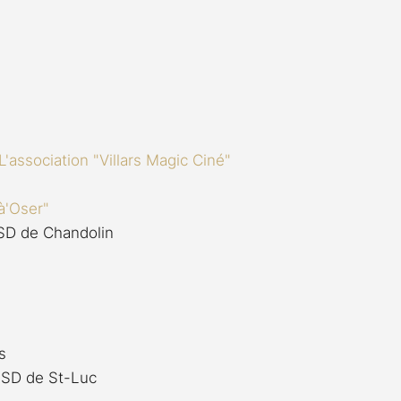
L'association "Villars Magic Ciné"
à'Oser"
 SD de Chandolin
s
a SD de St-Luc