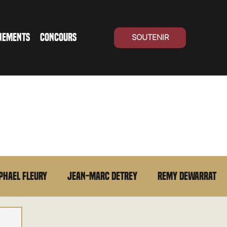
NEMENTS
CONCOURS
SOUTENIR
phael Fleury
Jean-Marc Detrey
Remy Dewarrat
La chronique du MCU
Cinéma Suisse
Archives