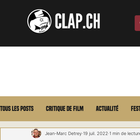
Tous les posts
Critique de film
Actualité
Fes
Max Borg
Laurent Scherlen
Memento
E
Jean-Marc Detrey
19 juil. 2022
1 min de lectur