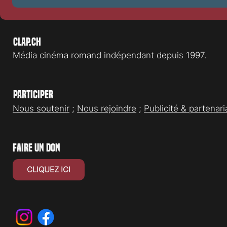
Clap.ch
Média cinéma romand indépendant depuis 1997.
Participer
Nous soutenir
;
Nous rejoindre
;
Publicité & partenari
faire un don
CLIQUEZ ICI