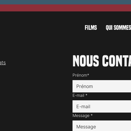
FILMS
QUI SOMMES
Nous cont
ats
Prénom*
E-mail
*
Message
*