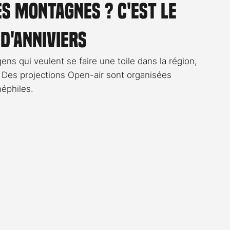
es montagnes ? C'est le
Rossier
Streaming
Stefanie Rossier
Culture
 d'Anniviers
gens qui veulent se faire une toile dans la région, 
 Des projections Open-air sont organisées 
néphiles.