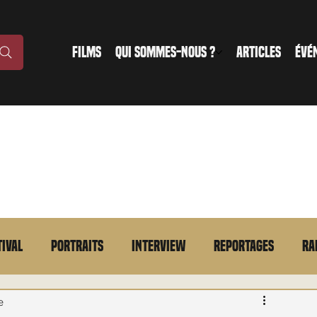
FILMS
QUI SOMMES-NOUS ?
ARTICLES
ÉVÉ
tival
Portraits
Interview
Reportages
Ra
n bref
VOD
Annonce
Evénement
En bref
e