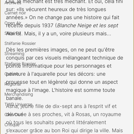
Oui, le méchant est très méchant. Et oui, cela fini 
Archives
sur: «Ils vécurent heureux de très longues 
Carnet noir
années.» On ne change pas une histoire qui fait 
Open Air
recette depuis 1937 (
Blanche Neige et les sept 
Série TV
Nains
). Mais, il y a un, voire plusieurs mais...
Stéfanie Rossier
Dès les premières images, on ne peut qu'être 
Streaming
conquis par ces visuels mélangeant technique de 
Stefanie Rossier
pointe informatique pour les personnages et 
peinture à l'aquarelle pour les décors: une 
Culture
prouesse tout en légèreté qui donne un aspect 
Régional
magique à l'image. L'histoire est somme toute 
Merchandising
banale. 
TWD Universe
Asha, jeune fille de dix-sept ans à l’esprit vif et 
dévouée à ses proches, vit à Rosas, un royaume 
Ciné Club
où tous les souhaits peuvent littéralement 
Critique
s’exaucer grâce au bon Roi qui dirige la ville. Mais 