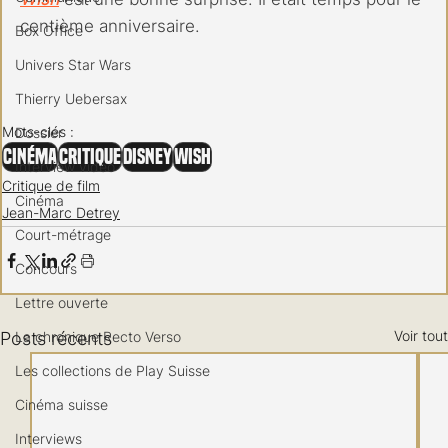
centième anniversaire.
Box Office
Univers Star Wars
Thierry Uebersax
Mots-clés :
Dossier
Cinéma
Critique
Disney
Wish
Interview vidéo
Critique de film
Cinéma
Jean-Marc Detrey
Court-métrage
Concours
Lettre ouverte
Voir tout
La chronique Recto Verso
Posts récents
Les collections de Play Suisse
Cinéma suisse
Interviews