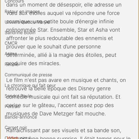
Concours
dans un moment de désespoir, elle adresse un 
Retour en images
vœu aux étoiles auquel va répondre une force 
cosmique: une petite boule d’énergie infinie 
Univers étendu Marvel
prénommée Star. Ensemble, Star et Asha vont 
Sandrine Bodin
affronter le plus redoutable des ennemis et 
CMCR
prouver que le souhait d’une personne 
Anime
déterminée, allié à la magie des étoiles, peut 
produire des miracles.
People
Communiqué de presse
Le film n'est pas avare en musique et chants, on 
La chronique qui fait peur
retrouve la belle époque des Disney genre 
Sandro Paulo
comédie musicale qui ont fait sa réputation. Et 
cerise sur le gâteau, l'accent assez pop des 
Portrait
musiques de Dave Metzger fait mouche.
Bande-annonce
Carnet noir
Rafraichissant par ses visuels et sa bande son, 
Communiqué
Wish
est une bonne surprise. Il était temps pour le 