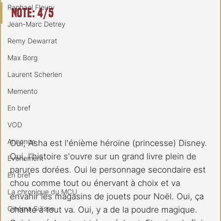
Raphael Fleury
Note: 4/5
Jean-Marc Detrey
Remy Dewarrat
Max Borg
Laurent Scherlen
Memento
En bref
VOD
Annonce
Oui, Asha est l'énième héroïne (princesse) Disney. 
Oui, l'histoire s'ouvre sur un grand livre plein de 
Evénement
parures dorées. Oui le personnage secondaire est 
En bref
chou comme tout ou énervant à choix et va 
La chronique du MCU
envahir les magasins de jouets pour Noël. Oui, ça 
Cinéma Suisse
chante à tout va. Oui, y a de la poudre magique. 