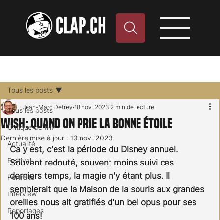
Tous les posts
Jean-Marc Detrey
18 nov. 2023
2 min de lecture
Tous les posts
Wish: quand on prie la bonne étoile
Critique de film
Dernière mise à jour :
19 nov. 2023
Actualité
Ca y est, c'est la période du Disney annuel. 
Festival
Souvent redouté, souvent moins suivi ces 
derniers temps, la magie n'y étant plus. Il 
Portraits
semblerait que la Maison de la souris aux grandes 
Interview
oreilles nous ait gratifiés d'un bel opus pour ses 
Reportages
100 ans!