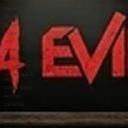
Max Borg
Laurent Scherlen
Memento
En bref
VOD
Annonce
Evénement
En bref
La chronique du
MCU
Cinéma Suisse
Archives
Carnet noir
Open Air
Série TV