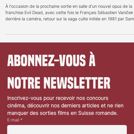
Evil Dead - Histoire d'une saga culte
À l'occasion de la prochaine sortie en salle d'un nouvel opus de la
franchise Evil Dead, avec cette fois le Français Sébastien Vaniček
derrière la caméra, retour sur la saga culte initiée en 1981 par Sam
Raimi. The Evil Dead – Un réalisateur qui en veut Nous sommes en
1981, Sam Raimi ne le sait pas encore, mais il va réaliser un film qu
marquera à jamais l’histoire du cinéma de genre et créer l’une des
franchises les plus emblématiques du cinéma horrifique
contemporain. Malg
Abonnez-vous à 
notre newsletter
Inscrivez-vous pour recevoir nos concours 
cinéma, découvrir nos derniers articles et ne rien 
manquer des sorties films en Suisse romande.
E-mail
*