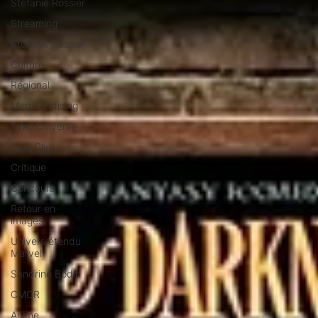
Stéfanie Rossier
Streaming
Stefanie Rossier
Culture
Régional
Merchandising
TWD Universe
Ciné Club
Critique
Concours
Retour en
images
Univers étendu
Marvel
Sandrine Bodin
CMCR
Anime