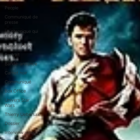
People
Communiqué de
presse
La chronique qui
fait peur
Sandro Paulo
Portrait
Bande-annonce
Carnet noir
Communiqué
Box Office
Univers Star
Wars
Thierry Uebersax
Dossier
Interview vidéo