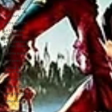
Cinéma
Court-métrage
Concours
Lettre ouverte
La chronique
Recto Verso
Les collections
de Play Suisse
Cinéma suisse
Interviews
Festival de
Gérardmer
Ciné conférence
Archives Clap
Vente Boutique
Culture Geek