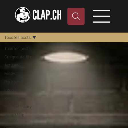
Tous les posts
Tous les posts
Critique de film
Actualité
Festival
Portraits
Interview
Reportages
Raphael Fleury
Jean-Marc
Detrey
Remy Dewarrat