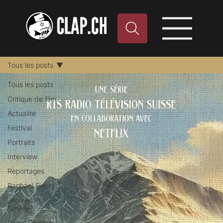
Tous les posts
Tous les posts
Critique de film
Actualité
Festival
Portraits
Interview
Reportages
Raphael Fleury
Jean-Marc
Detrey
Remy Dewarrat