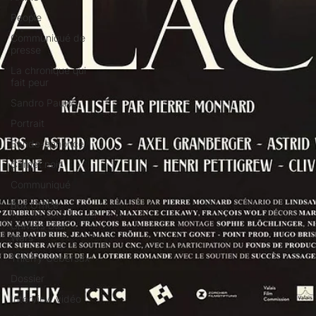
People
Communiqué de
presse
La chronique qui
fait peur
Sandro Paulo
Portrait
Bande-annonce
Carnet noir
Communiqué
Box Office
Univers Star
Wars
Thierry Uebersax
Dossier
Interview vidéo