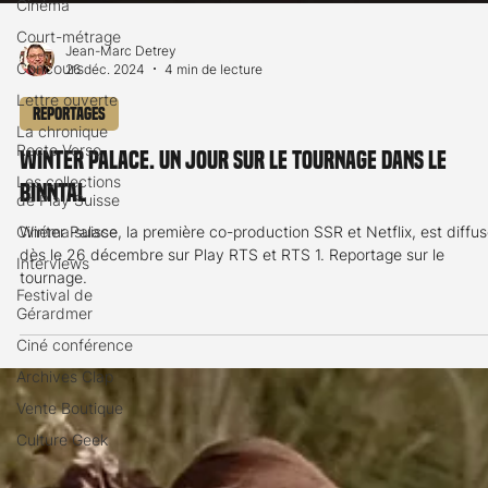
Cinéma
Court-métrage
Concours
Jean-Marc Detrey
Lettre ouverte
26 déc. 2024
4 min de lecture
La chronique
Recto Verso
Reportages
Les collections
Winter Palace. Un jour sur le tournage dans le
de Play Suisse
Binntal
Cinéma suisse
Interviews
Winter Palace, la première co-production SSR et Netflix, est diffu
dès le 26 décembre sur Play RTS et RTS 1. Reportage sur le
Festival de
Gérardmer
tournage.
Ciné conférence
Archives Clap
Vente Boutique
Culture Geek