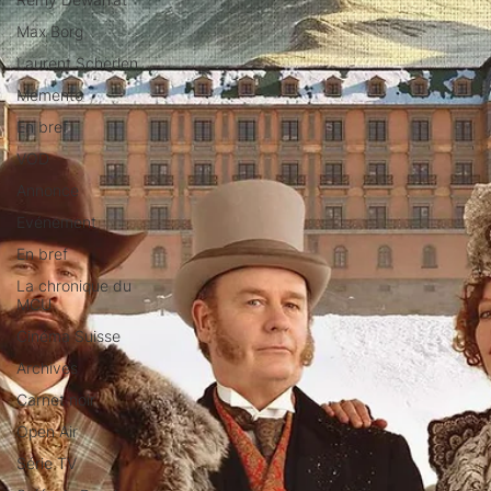
Max Borg
Laurent Scherlen
Memento
En bref
VOD
Annonce
Evénement
En bref
La chronique du
MCU
Cinéma Suisse
Archives
Carnet noir
Open Air
Série TV