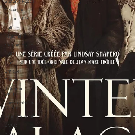
Stéfanie Rossier
Streaming
Stefanie Rossier
Culture
Régional
Merchandising
TWD Universe
Ciné Club
Critique
Concours
Retour en
images
Univers étendu
Marvel
Sandrine Bodin
CMCR
Anime