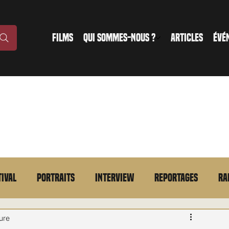
FILMS
QUI SOMMES-NOUS ?
ARTICLES
ÉVÉ
tival
Portraits
Interview
Reportages
Ra
n bref
VOD
Annonce
Evénement
En bref
ure