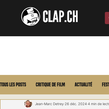
Tous les posts
Critique de film
Actualité
Fes
Max Borg
Laurent Scherlen
Memento
E
Jean-Marc Detrey
26 déc. 2024
4 min de lect