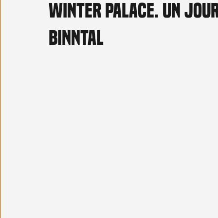
Winter Palace. Un jour
Carnet noir
Open Air
Série TV
Stéfanie 
Binntal