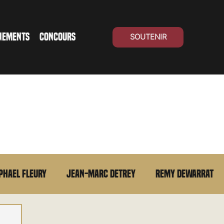
NEMENTS
CONCOURS
SOUTENIR
phael Fleury
Jean-Marc Detrey
Remy Dewarrat
La chronique du MCU
Cinéma Suisse
Archives