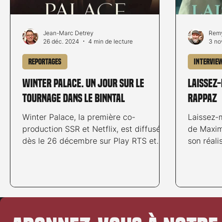
Jean-Marc Detrey
Remy
26 déc. 2024
4 min de lecture
3 no
Reportages
Intervie
Winter Palace. Un jour sur le
Laissez
tournage dans le Binntal
Rappaz
Winter Palace, la première co-
Laissez-
production SSR et Netflix, est diffusée
de Maxim
dès le 26 décembre sur Play RTS et
son réali
RTS 1. Reportage sur le tournage.
ailleurs l