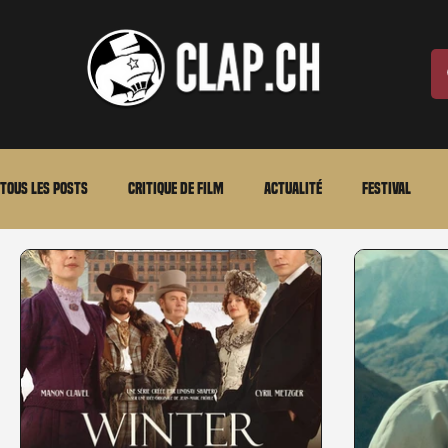
Tous les posts
Critique de film
Actualité
Festival
Laurent Scherlen
Memento
En bref
VOD
An
Stéfanie Rossier
Streaming
Stefanie Rossier
Cul