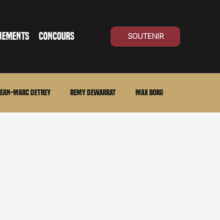
NEMENTS
CONCOURS
SOUTENIR
ean-Marc Detrey
Remy Dewarrat
Max Borg
ma Suisse
Archives
Carnet noir
Open Air
Série TV