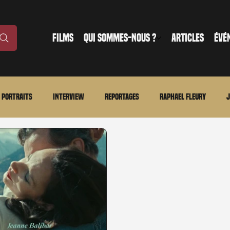
FILMS
QUI SOMMES-NOUS ?
ARTICLES
ÉVÉ
Portraits
Interview
Reportages
Raphael Fleury
J
nonce
Evénement
En bref
La chronique du MCU
Ciné
ture
Régional
Merchandising
TWD Universe