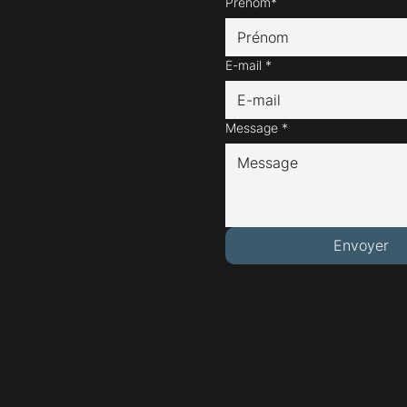
Prénom*
E-mail
*
Message
*
Envoyer