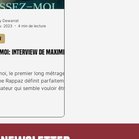
 Dewarrat
v. 2023
4 min de lecture
w
-moi: interview de Maxime
moi, le premier long métrage
e Rappaz définit parfaitement
sateur qui semble vouloir être
ors de...