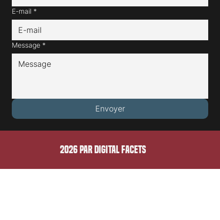
Nom de famille*
E-mail
*
Message
*
Envoyer
2026 PAR DIGITAL FACETS