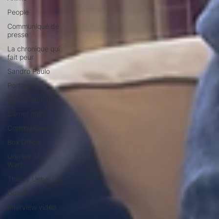
People
Communiqué de
presse
La chronique qui
fait peur
Sandro Paulo
Portrait
Bande-annonce
Carnet noir
Communiqué
Box Office
Univers Star
Wars
Thierry Uebersax
Dossier
Interview vidéo