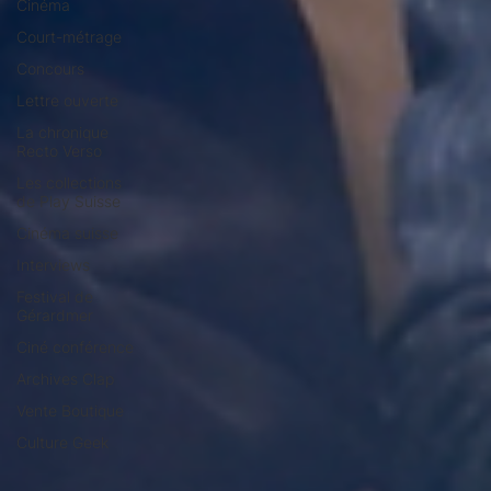
Cinéma
Court-métrage
Concours
Lettre ouverte
La chronique
Recto Verso
Les collections
de Play Suisse
Cinéma suisse
Interviews
Festival de
Gérardmer
Ciné conférence
Archives Clap
Vente Boutique
Culture Geek