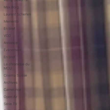
Max Borg
Laurent Scherlen
Memento
En bref
VOD
Annonce
Evénement
En bref
La chronique du
MCU
Cinéma Suisse
Archives
Carnet noir
Open Air
Série TV