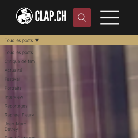
Tous les posts
Tous les posts
Critique de film
Actualité
Festival
Portraits
Interview
Reportages
Raphael Fleury
Jean-Marc
Detrey
Remy Dewarrat