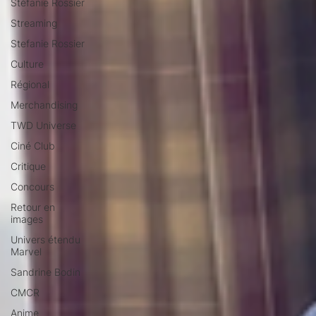
Stéfanie Rossier
Streaming
Stefanie Rossier
Culture
Régional
Merchandising
TWD Universe
Ciné Club
Critique
Concours
Retour en
images
Univers étendu
Marvel
Sandrine Bodin
CMCR
Anime