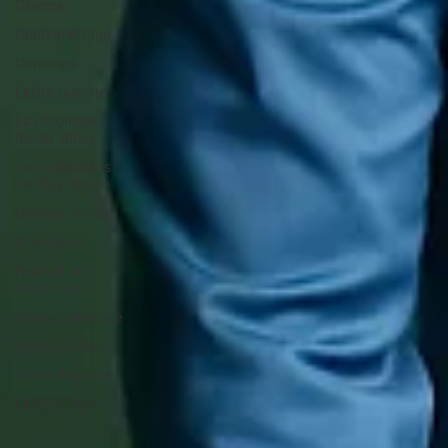
Cinéma
Court-métrage
Concours
Lettre ouverte
La chronique
Recto Verso
Les collections
de Play Suisse
Cinéma suisse
Interviews
Festival de
Gérardmer
Ciné conférence
Archives Clap
Vente Boutique
Culture Geek