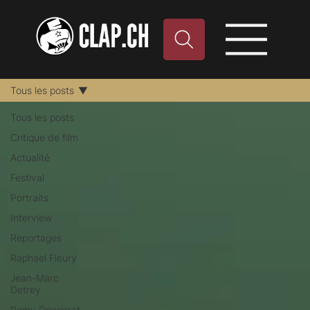
Tous les posts
Tous les posts
Critique de film
Actualité
Festival
Portraits
Interview
Reportages
Raphael Fleury
Jean-Marc
Detrey
Remy Dewarrat