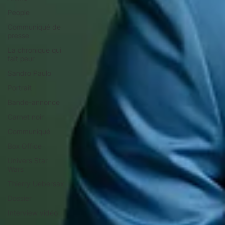
People
Communiqué de
presse
La chronique qui
fait peur
Sandro Paulo
Portrait
Bande-annonce
Carnet noir
Communiqué
Box Office
Univers Star
Wars
Thierry Uebersax
Dossier
Interview vidéo