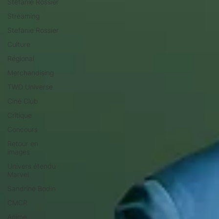
Stéfanie Rossier
Streaming
Stefanie Rossier
Culture
Régional
Merchandising
TWD Universe
Ciné Club
Critique
Concours
Retour en
images
Univers étendu
Marvel
Sandrine Bodin
CMCR
Anime