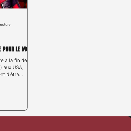
lecture
e pour le MCU
e à la fin de la
s) aux USA,
nt d'être
..