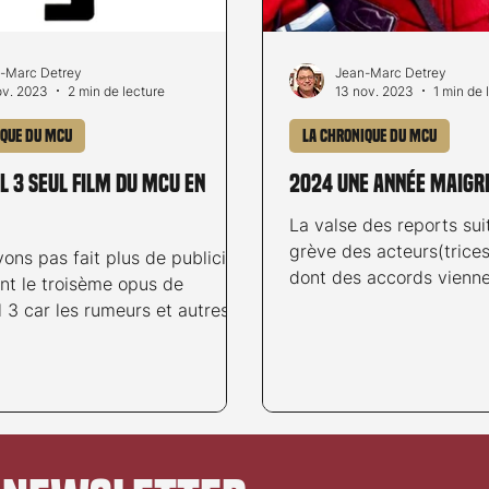
-Marc Detrey
Jean-Marc Detrey
ov. 2023
2 min de lecture
13 nov. 2023
1 min de 
ique du MCU
La chronique du MCU
 3 seul film du MCU en
2024 une année maigr
La valse des reports suit
grève des acteurs(trice
ons pas fait plus de publicité
dont des accords vienne
nt le troisème opus de
signés, se maintient. Les.
 3 car les rumeurs et autres
ns, vraies ou...