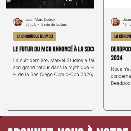
Jean-Marc Detrey
Jean
26 juil.
5 min de lecture
16 n
La chronique du MCU
La chron
Le futur du MCU annoncé à la SDCC
Deadpool
2024
La nuit dernière, Marvel Studios a fait
son grand retour dans le mythique Hall
Nous n'av
H de la San Diego Comic-Con 2026,
concerna
dévoilant une série d’annonces
Deadpool
majeures qui redessinent l’avenir du
infomatio
MCU. Si certaines annonces ont surpris,
d'autres attendues ne sont toujours pas
officielles.