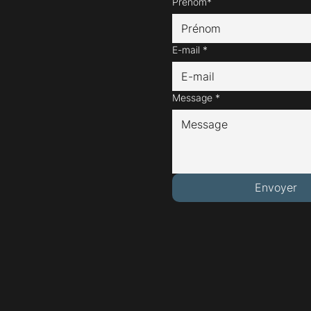
Prénom*
E-mail
*
Message
*
Envoyer