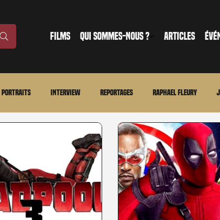
FILMS
QUI SOMMES-NOUS ?
ARTICLES
ÉVÉ
Portraits
Interview
Reportages
Raphael Fleury
J
nonce
Evénement
En bref
La chronique du MCU
Ciné
ture
Régional
Merchandising
TWD Universe