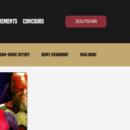
NEMENTS
CONCOURS
SOUTENIR
ean-Marc Detrey
Remy Dewarrat
Max Borg
ma Suisse
Archives
Carnet noir
Open Air
Série TV