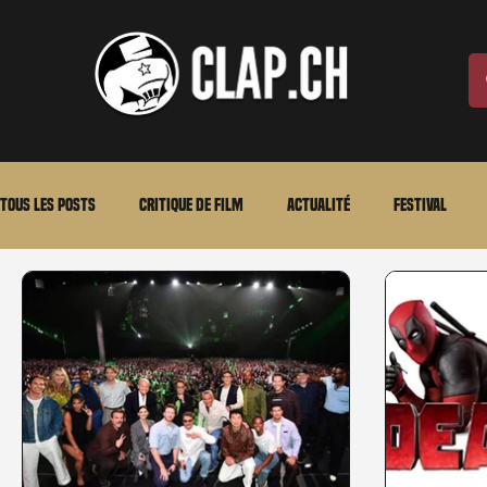
Tous les posts
Critique de film
Actualité
Festival
Laurent Scherlen
Memento
En bref
VOD
An
Stéfanie Rossier
Streaming
Stefanie Rossier
Cul